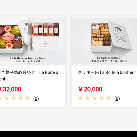
à
クッキー缶 La Boîte à bonheur …
【京菓匠 鶴屋長
ツ」葛アイスバー1
￥20,000
￥22,000
(
0
)