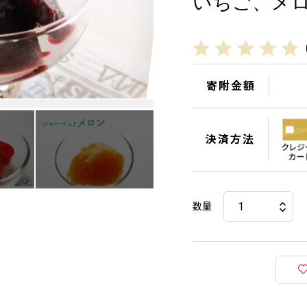
いちご、メロ
寄附金額
決済方法
数量