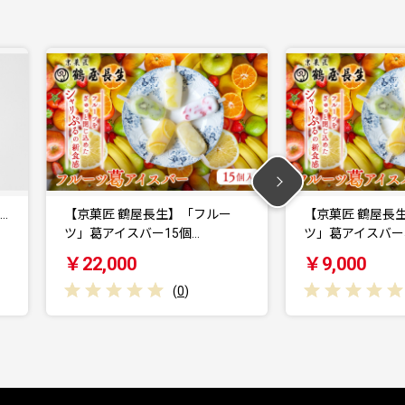
生】「フルー
【京菓匠 鶴屋長生】「フルー
【京
5個…
ツ」葛アイスバー5個入…
イス
￥9,000
￥2
(
0
)
(
0
)