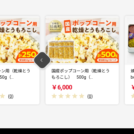
産ポップコーン用（乾燥とう
焼き菓子詰め合わせ La Boîte 
ろこし） 500g（…
bonh…
6,000
￥32,000
(
0
)
(
0
)