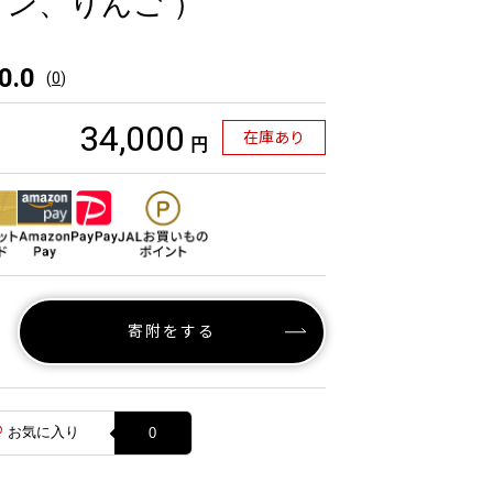
ン、りんご ）
0.0
(
0
)
34,000
在庫あり
円
寄附をする
お気に入り
0