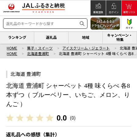
新規登録
ログイン
寄附リスト
ガイド
キャンペーン・
ランキング
返礼品
地域
特集
HOME
菓子・スイーツ
アイスクリーム・ジェラート
北海道 豊
HOME
北海道豊浦町
北海道 豊浦町 シャーベット 4種 味くらべ 各8…
北海道 豊浦町
北海道 豊浦町 シャーベット 4種 味くらべ 各8
本ずつ（ ブルーベリー、いちご、メロン、り
んご ）
0.0
(
0
)
返礼品への感想（集計）