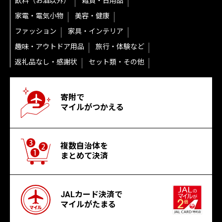
飲料（お酒以外）
雑貨・日用品
家電・電気小物
美容・健康
ファッション
家具・インテリア
趣味・アウトドア用品
旅行・体験など
返礼品なし・感謝状
セット類・その他
寄附で
マイルがつかえる
複数自治体を
まとめて決済
JALカード決済で
マイルがたまる