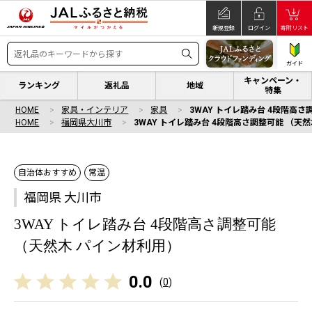
新規登録
ログイン
寄附リスト
ガイド
キャンペーン・
ランキング
返礼品
地域
特集
HOME
家具・インテリア
家具
3WAY トイレ踏み台 4段階高
HOME
福岡県大川市
3WAY トイレ踏み台 4段階高さ調整可能 （天
自治体おすすめ
常温
福岡県 大川市
3WAY トイレ踏み台 4段階高さ調整可能
（天然木 パイン材利用）
0.0
(
0
)