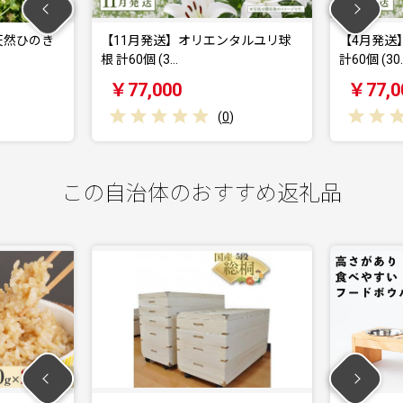
【11月発送】オリエンタルユリ球
【4月発送】オリエン
根 計60個 (3…
計60個 (30…
￥77,000
￥77,000
(
0
)
(
この自治体のおすすめ返礼品