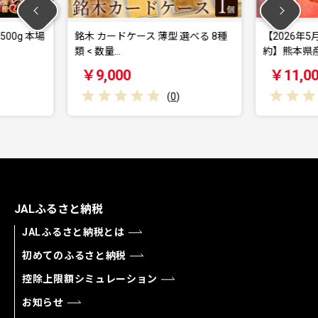
ス 薄型 選べる 8種
【2026年5月上旬～発送】【先行予
【
約】熊本県産 …
約
￥11,000
(
0
)
(
0
)
JALふるさと納税
JALふるさと納税とは
初めてのふるさと納税
控除上限額シミュレーション
お知らせ