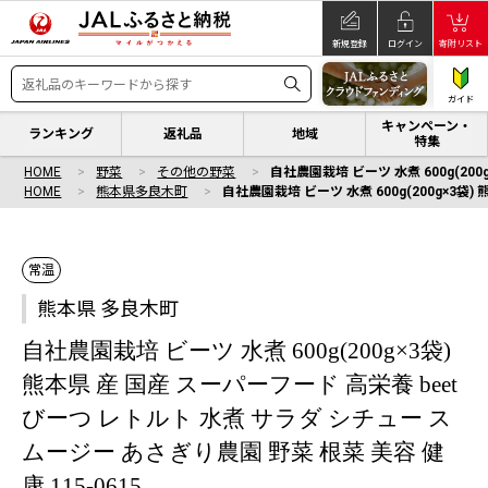
新規登録
ログイン
寄附リスト
ガイド
キャンペーン・
ランキング
返礼品
地域
特集
HOME
野菜
その他の野菜
自社農園栽培 ビーツ 水煮 600g(200
HOME
熊本県多良木町
自社農園栽培 ビーツ 水煮 600g(200g×3袋
常温
熊本県 多良木町
自社農園栽培 ビーツ 水煮 600g(200g×3袋)
熊本県 産 国産 スーパーフード 高栄養 beet
びーつ レトルト 水煮 サラダ シチュー ス
ムージー あさぎり農園 野菜 根菜 美容 健
康 115-0615