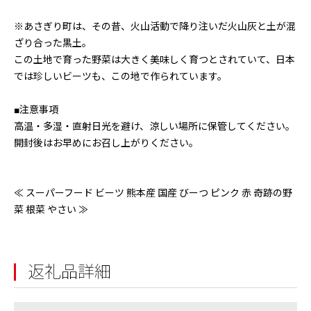
※あさぎり町は、その昔、火山活動で降り注いだ火山灰と土が混
ざり合った黒土。
この土地で育った野菜は大きく美味しく育つとされていて、日本
では珍しいビーツも、この地で作られています。
■注意事項
高温・多湿・直射日光を避け、涼しい場所に保管してください。
開封後はお早めにお召し上がりください。
≪ スーパーフード ビーツ 熊本産 国産 びーつ ピンク 赤 奇跡の野
菜 根菜 やさい ≫
返礼品詳細