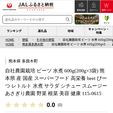
新規登録
ログイン
寄附リスト
ガイド
キャンペーン・
ランキング
返礼品
地域
特集
HOME
野菜
その他の野菜
自社農園栽培 ビーツ 水煮 600g(200g
HOME
熊本県多良木町
自社農園栽培 ビーツ 水煮 600g(200g×3…
熊本県 多良木町
自社農園栽培 ビーツ 水煮 600g(200g×3袋) 熊
本県 産 国産 スーパーフード 高栄養 beet びー
つ レトルト 水煮 サラダ シチュー スムージー
あさぎり農園 野菜 根菜 美容 健康 115-0615
0.0
(
0
)