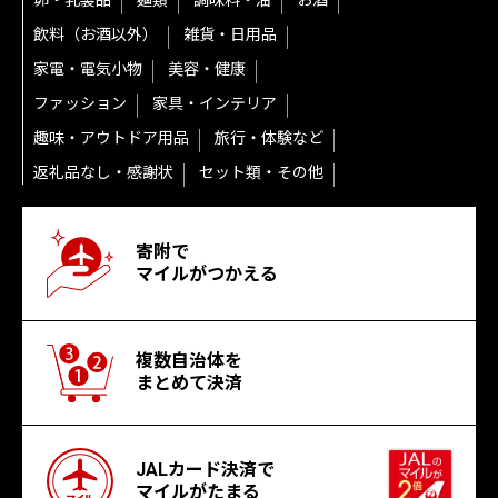
卵・乳製品
麺類
調味料・油
お酒
飲料（お酒以外）
雑貨・日用品
家電・電気小物
美容・健康
ファッション
家具・インテリア
趣味・アウトドア用品
旅行・体験など
返礼品なし・感謝状
セット類・その他
寄附で
マイルがつかえる
複数自治体を
まとめて決済
JALカード決済で
マイルがたまる