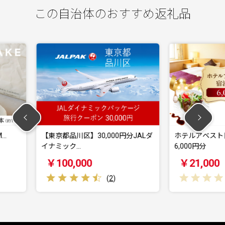
この自治体のおすすめ返礼品
,000円分JALダ
ホテルアベスト目黒の宿泊利用券
MyC
6,000円分
様
￥21,000
￥
(
2
)
(
0
)