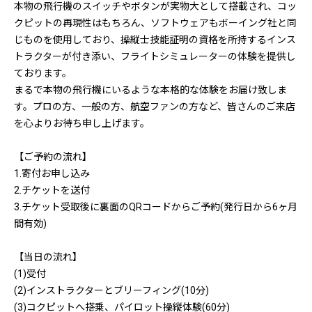
本物の飛行機のスイッチやボタンが実物大として搭載され、コッ
クピットの再現性はもちろん、ソフトウェアもボーイング社と同
じものを使用しており、操縦士技能証明の資格を所持するインス
トラクターが付き添い、フライトシミュレーターの体験を提供し
ております。
まるで本物の飛行機にいるような本格的な体験をお届け致しま
す。プロの方、一般の方、航空ファンの方など、皆さんのご来店
を心よりお待ち申し上げます。
【ご予約の流れ】
1.寄付お申し込み
2.チケットを送付
3.チケット受取後に裏面のQRコードからご予約(発行日から6ヶ月
間有効)
【当日の流れ】
(1)受付
(2)インストラクターとブリーフィング(10分)
(3)コクピットへ搭乗、パイロット操縦体験(60分)