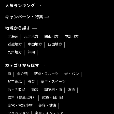
人気ランキング
キャンペーン・特集
地域から探す
北海道
東北地方
関東地方
中部地方
近畿地方
中国地方
四国地方
九州地方
沖縄
カテゴリから探す
肉
魚介類
果物・フルーツ
米・パン
加工食品
野菜
菓子・スイーツ
卵・乳製品
麺類
調味料・油
お酒
飲料（お酒以外）
雑貨・日用品
家電・電気小物
美容・健康
ファッション
家具・インテリア