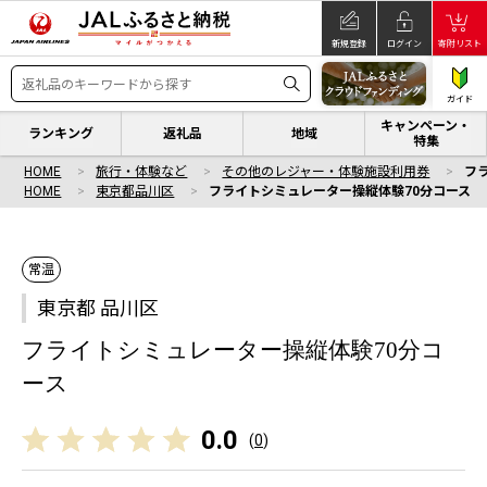
新規登録
ログイン
寄附リスト
ガイド
キャンペーン・
ランキング
返礼品
地域
特集
HOME
旅行・体験など
その他のレジャー・体験施設利用券
フ
HOME
東京都品川区
フライトシミュレーター操縦体験70分コース
常温
東京都 品川区
フライトシミュレーター操縦体験70分コ
ース
0.0
(
0
)