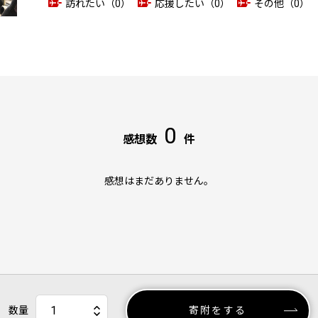
訪れたい（0）
応援したい（0）
その他（0）
0
感想数
件
感想はまだありません。
数量
寄附をする