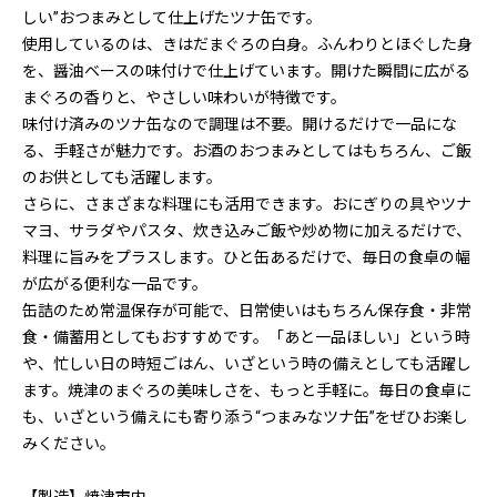
しい”おつまみとして仕上げたツナ缶です。
使用しているのは、きはだまぐろの白身。ふんわりとほぐした身
を、醤油ベースの味付けで仕上げています。開けた瞬間に広がる
まぐろの香りと、やさしい味わいが特徴です。
味付け済みのツナ缶なので調理は不要。開けるだけで一品にな
る、手軽さが魅力です。お酒のおつまみとしてはもちろん、ご飯
のお供としても活躍します。
さらに、さまざまな料理にも活用できます。おにぎりの具やツナ
マヨ、サラダやパスタ、炊き込みご飯や炒め物に加えるだけで、
料理に旨みをプラスします。ひと缶あるだけで、毎日の食卓の幅
が広がる便利な一品です。
缶詰のため常温保存が可能で、日常使いはもちろん保存食・非常
食・備蓄用としてもおすすめです。「あと一品ほしい」という時
や、忙しい日の時短ごはん、いざという時の備えとしても活躍し
ます。焼津のまぐろの美味しさを、もっと手軽に。毎日の食卓に
も、いざという備えにも寄り添う“つまみなツナ缶”をぜひお楽し
みください。