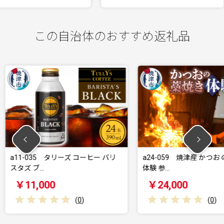
この自治体のおすすめ返礼品
 コーヒー バリ
a24-059 焼津産 かつお の藁焼き
a19-
体験 参…
￥24,000
￥19
(
0
)
(
0
)