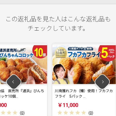
この返礼品を見た人はこんな返礼品も
チェックしています。
通浜』びんち
川南獲れフカ（鱶）使用！フカフカ
川南獲れ
フライ 5パック …
フライ 1
￥11,000
￥17,
)
(
0
)