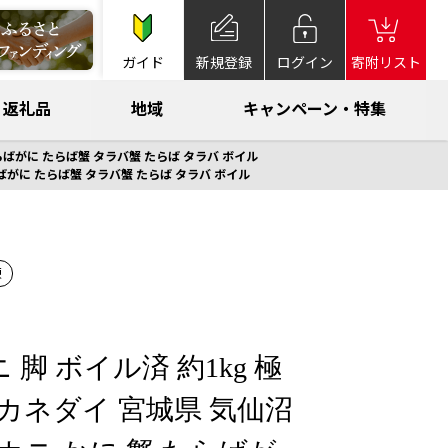
ガイド
新規登録
ログイン
寄附リスト
返礼品
地域
キャンペーン・特集
 たらばがに たらば蟹 タラバ蟹 たらば タラバ ボイル
 たらばがに たらば蟹 タラバ蟹 たらば タラバ ボイル
凍
 脚 ボイル済 約1kg 極
[カネダイ 宮城県 気仙沼