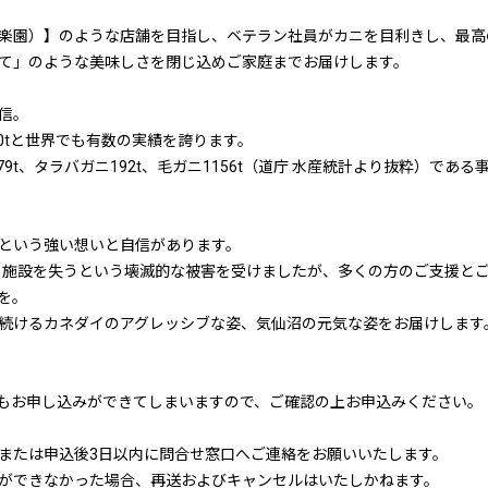
楽園）】のような店舗を目指し、ベテラン社員がカニを目利きし、最高
て」のような美味しさを閉じ込めご家庭までお届けします。
信。
00tと世界でも有数の実績を誇ります。
79t、タラバガニ192t、毛ガニ1156t（道庁 水産統計より抜粋）で
という強い想いと自信があります。
備と施設を失うという壊滅的な被害を受けましたが、多くの方のご支援と
を。
続けるカネダイのアグレッシブな姿、気仙沼の元気な姿をお届けします
もお申し込みができてしまいますので、ご確認の上お申込みください。
または申込後3日以内に問合せ窓口へご連絡をお願いいたします。
ができなかった場合、再送およびキャンセルはいたしかねます。