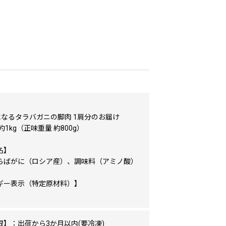
】
になるタラバガニの脚肉 1肩分のお届け
約1kg（正味重量 約800g）
名】
らばがに（ロシア産）、調味料（アミノ酸）
ギー表示（特定原材料）】
限】：出荷から3か月以内(要冷凍)