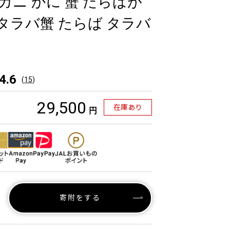
3] カニ かに 蟹 たらばが
 タラバ蟹 たらば タラバ
4.6
(
15
)
29,500
在庫あり
円
寄附をする