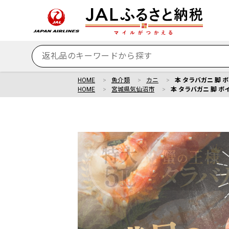
HOME
魚介類
カニ
本 タラバガニ 脚 ボ
HOME
宮城県気仙沼市
本 タラバガニ 脚 ボイ