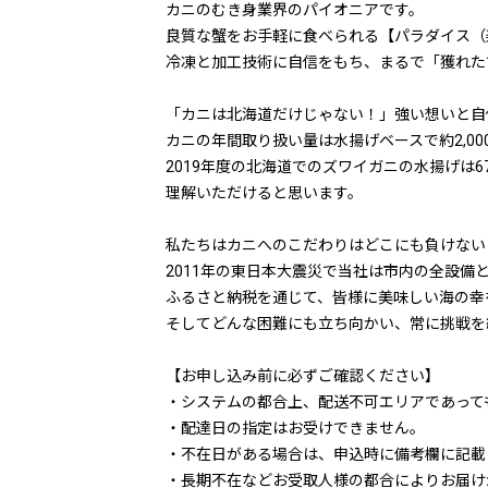
カニのむき身業界のパイオニアです。
良質な蟹をお手軽に食べられる【パラダイス（
冷凍と加工技術に自信をもち、まるで「獲れた
「カニは北海道だけじゃない！」強い想いと自
カニの年間取り扱い量は水揚げベースで約2,0
2019年度の北海道でのズワイガニの水揚げは6
理解いただけると思います。
私たちはカニへのこだわりはどこにも負けない
2011年の東日本大震災で当社は市内の全設
ふるさと納税を通じて、皆様に美味しい海の幸
そしてどんな困難にも立ち向かい、常に挑戦を
【お申し込み前に必ずご確認ください】
・システムの都合上、配送不可エリアであって
・配達日の指定はお受けできません。
・不在日がある場合は、申込時に備考欄に記載
・長期不在などお受取人様の都合によりお届け