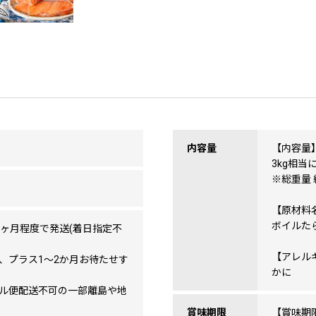
内容量
【内容量
3kg相当
※総重量 
【原材料
ボイルた
2ヶ月程度で発送(着日指定不
【アレル
、プラス1〜2か月お待たせす
かに
ル便配送不可の一部離島や地
賞味期限
【賞味期