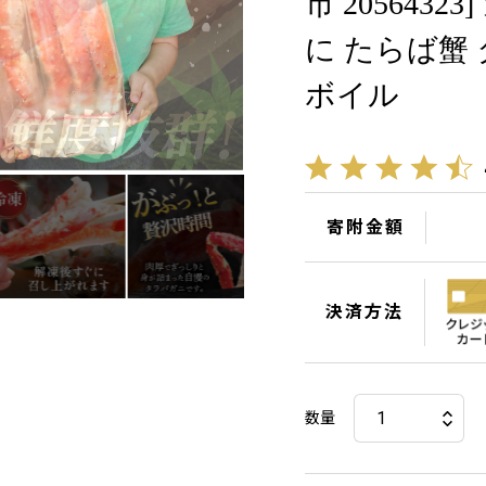
市 2056432
に たらば蟹
ボイル
寄附金額
決済方法
数量