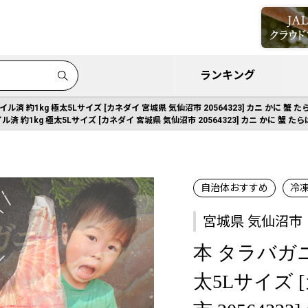
ランキング
イル済 約1kg 極太5Lサイズ [カネダイ 宮城県 気仙沼市 20564323] カニ かに 蟹
ル済 約1kg 極太5Lサイズ [カネダイ 宮城県 気仙沼市 20564323] カニ かに 蟹
自治体おすすめ
冷
宮城県 気仙沼市
本 タラバガニ
太5Lサイズ 