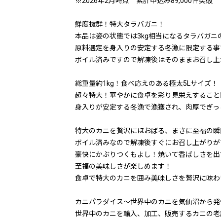
※2026年2月時点 累計申込み89,000件突破
鮮度抜群！特大タラバガニ！
本品は姿の状態では3kg相当になるタラバガニ
原料選定を身入りの安定する冬漁に限定する事
ボイル済みですので解凍後はそのままお召し上
総重量約1kg！食べ応えのある極太5Lサイズ！
超々特大！華やかに食卓を彩り見栄えすること
身入りが安定する冬漁で漁獲され、肉厚でぎっ
特大のカニを贅沢にほおばる、まさに至福の瞬
ボイル済みなので解凍後すぐにお召し上がりが
豪快にかぶりつくもよし！焼いて香ばしさを出
至福の美味しさが楽しめます！
食卓で特大のカニを囲み美味しさを贅沢に味わ
カニパラダイス〜世界中のカニを気仙沼から発
世界中のカニを輸入、加工、販売するカニの老