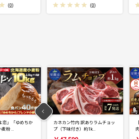
(
0
)
(
0
)
 訳ありラムチョッ
【室蘭やきとり鳥辰本店】豚精
）約1k…
肉串20本 MROY0…