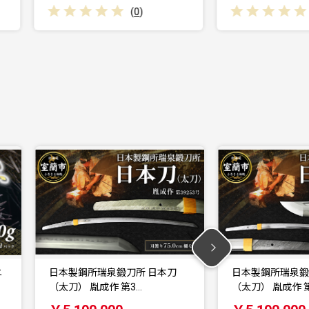
(
0
)
日本製鋼所瑞泉鍛刀所 日本刀
日本製鋼所瑞泉
（太刀） 胤成作 第3…
（刀） 胤成作 第