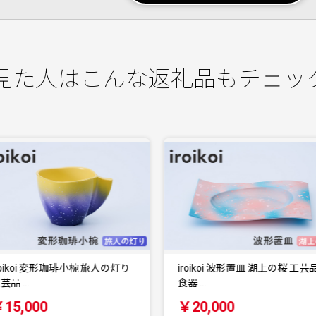
見た人はこんな返礼品もチェッ
roikoi 波形置皿 湖上の桜 工芸品
iroikoi 波形置皿 旅人の灯り 工
器 …
品 食器…
￥20,000
￥20,000