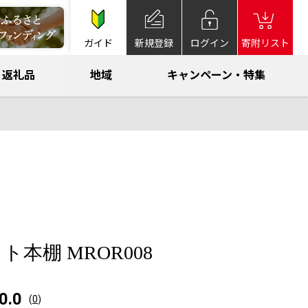
ガイド
新規登録
ログイン
寄附リスト
返礼品
地域
キャンペーン・特集
本棚 MROR008
0.0
(
0
)