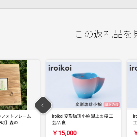
この返礼品を
形珈琲小椀 湖上の桜 工
iroikoi 変形珈琲小椀 旅人の灯り
i
工芸品 …
食
￥15,000