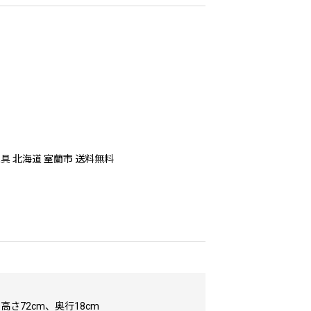
家具 北海道 室蘭市 送料無料
】
、高さ72cm、奥行18cm