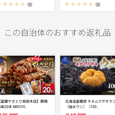
(
0
)
(
0
)
この自治体のおすすめ返礼品
北海道室蘭産 キタムラサキウニ
日本製鋼所瑞泉鍛刀所 日本刀
（塩水ウニ）（100…
（太刀） 胤成作 第3…