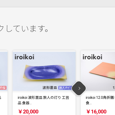
クしています。
芸
iroikoi 12.0角折膳 鶴仙渓 工芸品
iroikoi 12.0角
食…
器…
￥16,000
￥16,000