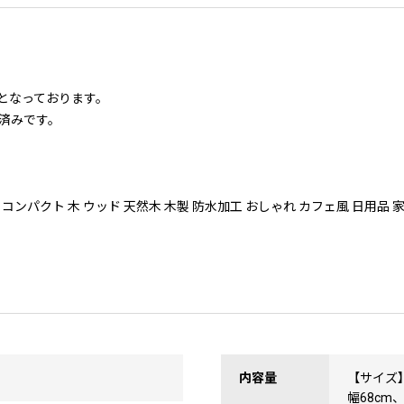
後となっております。
済みです。
 コンパクト 木 ウッド 天然木 木製 防水加工 おしゃれ カフェ風 日用品 
内容量
【サイズ
幅68cm