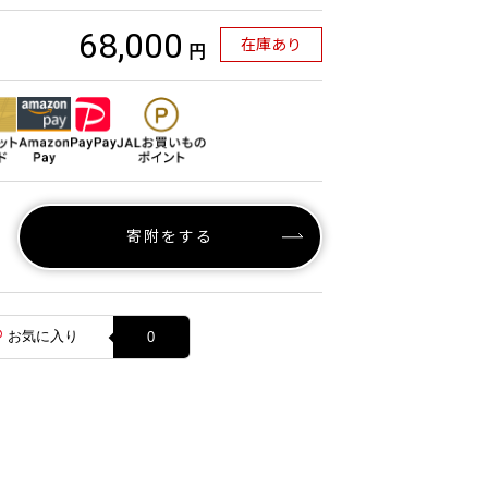
68,000
在庫あり
円
寄附をする
お気に入り
0