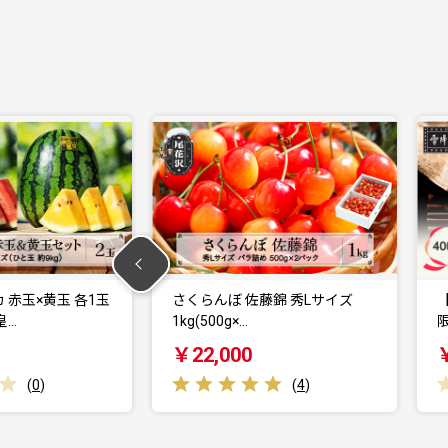
藤錦 秀Lサイズ
【JALふるさと納税限定】5等級
限定 雪降り和牛尾…
￥21,000
(
4
)
(
0
)