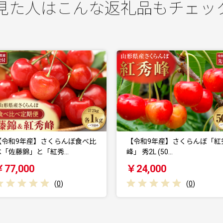
見た人はこんな返礼品もチェッ
【令和9年産】さくらんぼ「紅秀
【令和9年産】さくらんぼ「
峰」 秀2L (50…
錦」 秀L (500…
￥24,000
￥21,000
(
0
)
(
0
)