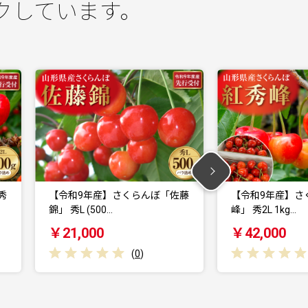
クしています。
佐藤
【令和9年産】さくらんぼ「紅秀
【令和9年産】
峰」 秀2L 1kg…
錦」 秀L 1kg …
￥42,000
￥36,000
(
0
)