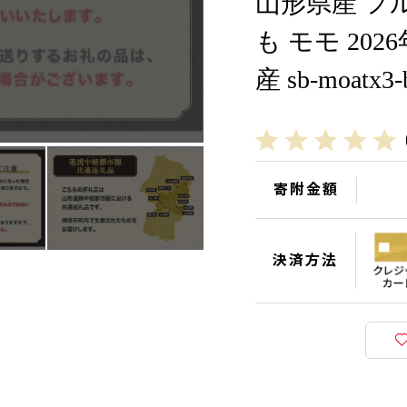
山形県産 フ
も モモ 202
産 sb-moatx3-
寄附金額
決済方法