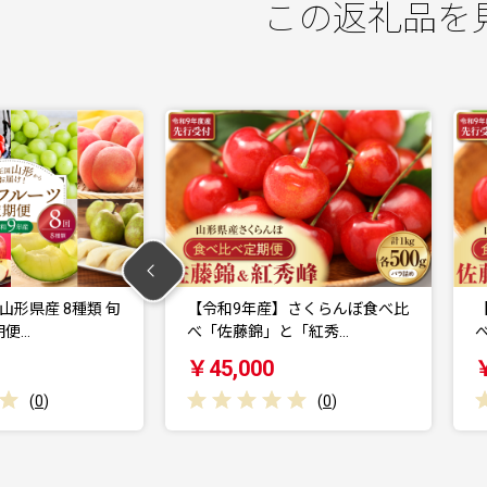
この返礼品を
】さくらんぼ食べ比
【令和9年産】さくらんぼ食べ比
と「紅秀…
べ「佐藤錦」と「紅秀…
￥77,000
(
0
)
(
0
)