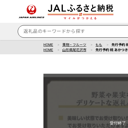
HOME
果物・フルーツ
もも
先行予約 桃
HOME
山形県尾花沢市
先行予約 桃 あかつき 
受付終了