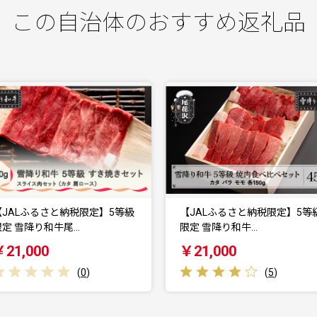
この自治体のおすすめ返礼品
【JALふるさと納税限定】5等級
銀山温泉 宿泊補助券 3口 (30,0
限定 雪降り和牛…
円分)…
￥21,000
￥105,000
(
5
)
(
1
)