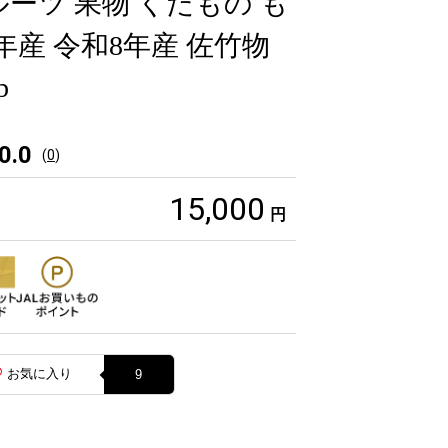
ルーツ 果物 くだもの も
6年産 令和8年産 佐竹物
b
0.0
(
0
)
15,000
円
お気に入り
9