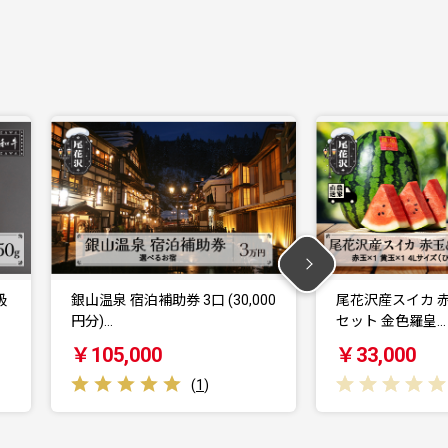
00
尾花沢産スイカ 赤玉×黄玉 各1玉
さくらんぼ 佐藤
セット 金色羅皇…
1kg(500g×…
￥33,000
￥22,000
(
0
)