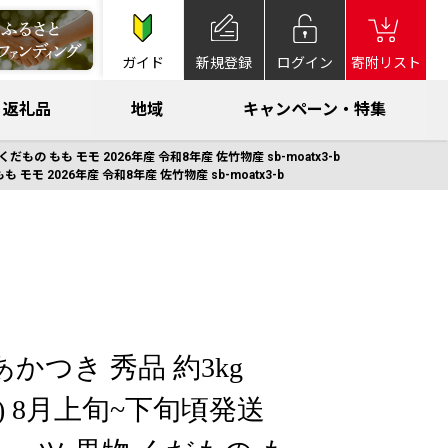
ガイド
新規登録
ログイン
寄附リスト
返礼品
地域
キャンペーン・特集
もの もも モモ 2026年産 令和8年産 佐竹物産 sb-moatx3-b
モモ 2026年産 令和8年産 佐竹物産 sb-moatx3-b
あかつき 秀品 約3kg
度) 8月上旬~下旬頃発送