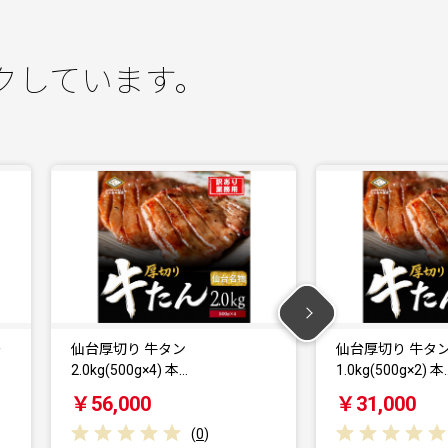
クしています。
仙台厚切り 牛タン
仙台厚切り 牛タン 
1.0kg(500g×2) 本…
塩味 肉厚…
￥31,000
￥18,500
(
0
)