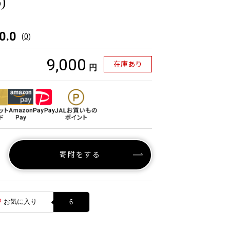
)
0.0
(
0
)
9,000
在庫あり
円
寄附をする
お気に入り
6