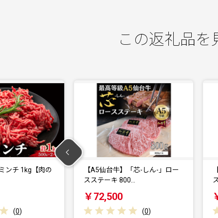
この返礼品を
「芯-しん-」ロー
【A5仙台牛】「芯-しん-」ロー
0…
スステーキ 400…
ス
￥39,000
(
0
)
(
0
)