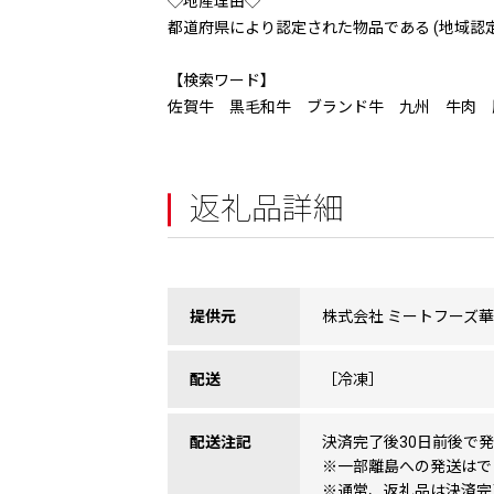
◇地産理由◇
都道府県により認定された物品である (地域認
【検索ワード】
佐賀牛 黒毛和牛 ブランド牛 九州 牛肉 
返礼品詳細
提供元
株式会社 ミートフーズ
配送
［冷凍］
配送注記
決済完了後30日前後で
※一部離島への発送はで
※通常、返礼品は決済完