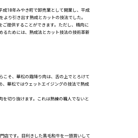
平成18年みやき町で卸売業として開業し、平成
味をより引き出す熟成とカットの技法でした。
をご提供することができます。ただし、精肉に
めるためには、熟成法とカット技法の技術革新
らこそ、華松の霜降り肉は、舌の上でとろけて
め、華松ではウェットエイジングの技法で熟成
肉を切り抜けます。これは熟練の職人でないと
専門店です。目利きした黒毛和牛を一頭買いして