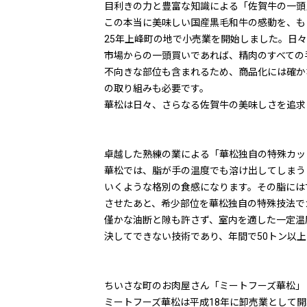
目利きの力と豊富な知識による「佐賀牛の一頭
この本当に美味しい国産黒毛和牛の感動を、も
25年上峰町の地で小売業を開始しました。日
市場からの一頭買いであれば、精肉のすべての
不向きな部位も含まれるため、商品化には確か
の取り組みも必要です。
華松は日々、さらなる佐賀牛の美味しさを追求
卓越した熟練の業による「華松独自の特殊カッ
華松では、脂が手の温度でも溶け出してしまう
いくような格別の食感になります。その脂には
させたあと、希少部位を華松独自の特殊技法で
僅かな油断と隙も許さず、室内を適した一定温
決してできない技術であり、年間で50トン以
ちいさな町のお肉屋さん「ミートフーズ華松」
ミートフーズ華松は平成18年に卸売業として