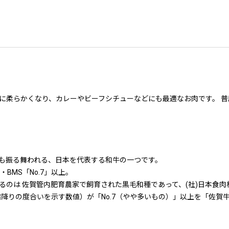
に柔らかくなり、カレーやビーフシチューなどにも最適なお肉です。 
も振る舞われる、日本を代表する和牛の一つです。
BMS「No.7」以上。
るのは 佐賀管内肥育農家で飼育された黒毛和種であって、(社)日本食
霜降りの度合いを示す数値）が「No.7（やや多いもの）」以上を「佐賀