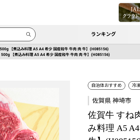
ランキング
00g 【煮込み料理 A5 A4 希少 国産和牛 牛肉 肉 牛】(H085156)
00g 【煮込み料理 A5 A4 希少 国産和牛 牛肉 肉 牛】(H085156)
自治体おすすめ
冷
佐賀県 神埼市
佐賀牛 すね肉
み料理 A5 A