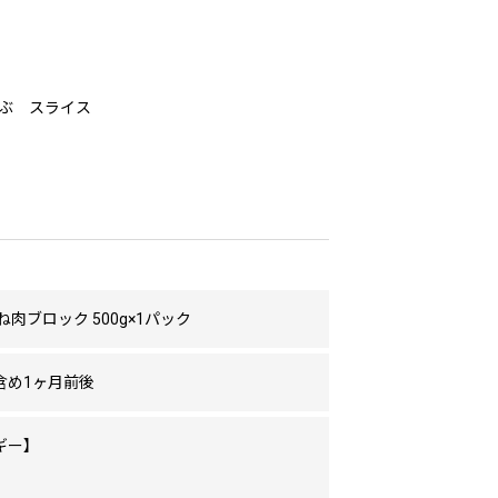
ぶ スライス
ね肉ブロック 500g×1パック
含め1ヶ月前後
ギー】