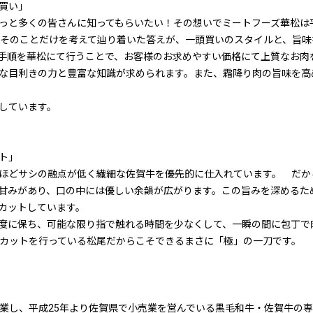
買い」
っと多くの皆さんに知ってもらいたい！その想いでミートフーズ華松は
々そのことだけを考えて辿り着いた答えが、一頭買いのスタイルと、旨
手順を華松にて行うことで、お客様のお求めやすい価格にて上質なお肉
な目利きの力と豊富な知識が求められます。また、霜降り肉の旨味を高
しています。
ト」
ほどサシの融点が低く繊細な佐賀牛を優先的に仕入れています。 だか
甘みがあり、口の中には優しい余韻が広がります。この旨みを深めるた
カットしています。
度に保ち、可能な限り指で触れる時間を少なくして、一瞬の間に包丁で
上カットを行っている松尾だからこそできるまさに「極」の一刀です。
開業し、平成25年より佐賀県で小売業を営んでいる黒毛和牛・佐賀牛の