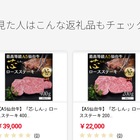
見た人はこんな返礼品もチェッ
【A5仙台牛】「芯-しん-」ロー
仙台厚切り 牛タン
ステーキ 200…
2.0kg(500g×4) 本…
￥22,000
￥56,000
(
0
)
(
0
)