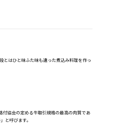
普段とはひと味ふた味も違った煮込み料理を作っ
肉格付協会の定める牛取引規格の最高の肉質であ
牛」と呼びます。