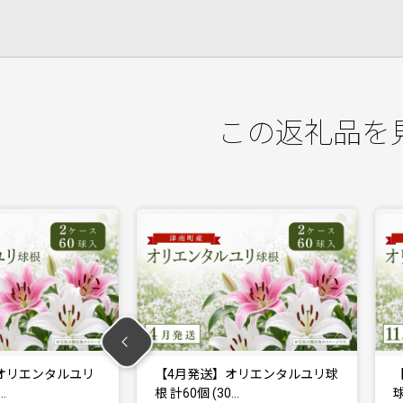
この返礼品を
発送】オリエンタルユリ球
【11月発送】オリエンタルユリ
 (30…
球根 計30個 (3…