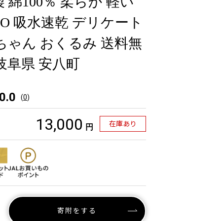
 綿100％ 柔らか 軽い
RO 吸水速乾 デリケート
赤ちゃん おくるみ 送料無
岐阜県 安八町
0.0
(
0
)
13,000
在庫あり
円
寄附をする