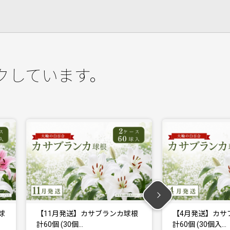
クしています。
ンカ球根
【4月発送】カサブランカ球根
【11月発
計60個 (30個入…
計30個 (30