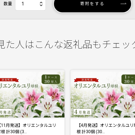
数量
寄附をする
見た人はこんな返礼品もチェッ
【4月発送】オリエンタルユリ球
【11月発送】カサブラ
根 計30個 (30…
計60個 (30個…