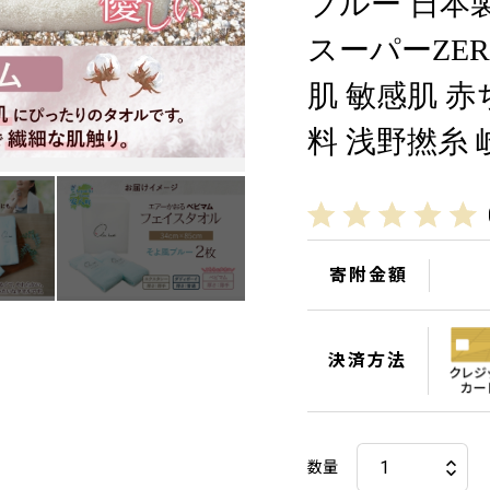
ブルー 日本製
スーパーZE
肌 敏感肌 
料 浅野撚糸 
寄附金額
決済方法
数量