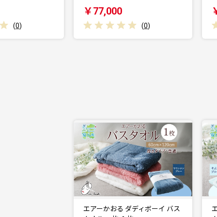
000
￥39,000
(
0
)
(
0
)
エアーかおる ダディボーイ バス