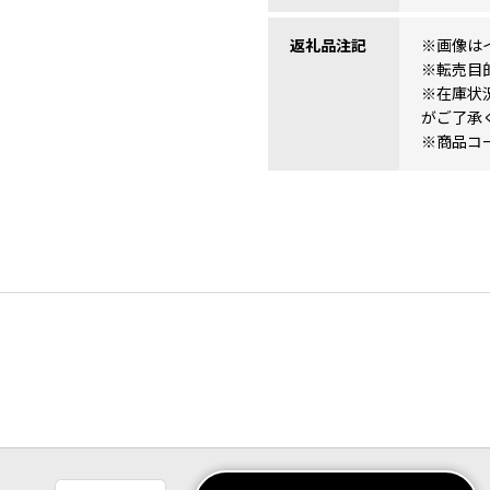
返礼品注記
※画像は
※転売目
※在庫状
がご了承
※商品コード