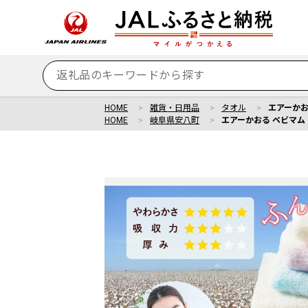
HOME
雑貨・日用品
タオル
エアーかお
HOME
岐阜県安八町
エアーかおる ベビマム 