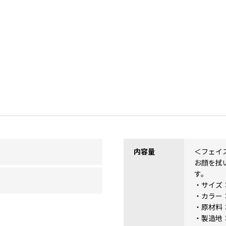
。
内容量
＜フェイ
お顔を拭
す。
・サイズ：
・カラー
・原材料：
・製造地