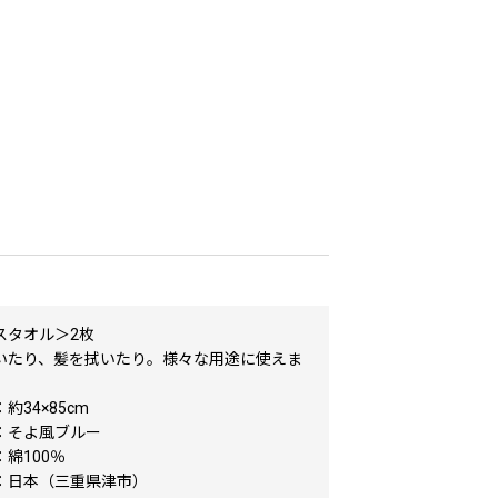
スタオル＞2枚
いたり、髪を拭いたり。様々な用途に使えま
約34×85cm
：そよ風ブルー
綿100％
：日本（三重県津市）