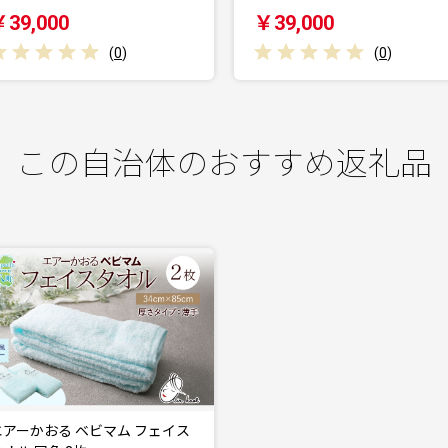
￥39,000
￥77,000
(
0
)
(
0
)
この自治体のおすすめ返礼品
エアーかおる ベビマム フェイス