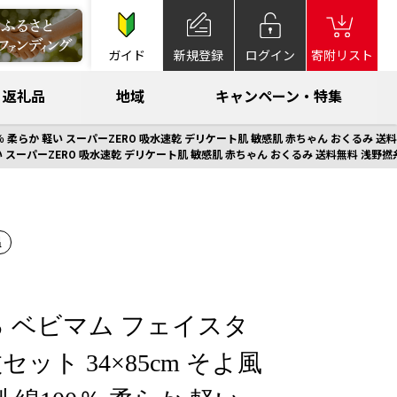
ガイド
新規登録
ログイン
寄附リスト
返礼品
地域
キャンペーン・特集
0％ 柔らか 軽い スーパーZERO 吸水速乾 デリケート肌 敏感肌 赤ちゃん おくるみ 送
軽い スーパーZERO 吸水速乾 デリケート肌 敏感肌 赤ちゃん おくるみ 送料無料 浅野撚
温
 ベビマム フェイスタ
セット 34×85cm そよ風