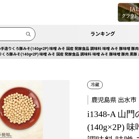
ランキング
山門の手造りくろ豚みそ(140g×2P) 味噌 みそ 国産 発酵食品 調味料 味噌 みそ 豚味噌 
造りくろ豚みそ(140g×2P) 味噌 みそ 国産 発酵食品 調味料 味噌 みそ 豚味噌 豚肉 
冷蔵
鹿児島県 出水市
i1348-A
(140g×2P