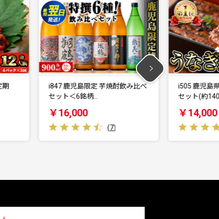
i847 鹿児島限定 芋焼酎飲み比べ
i505 鹿児島県
セット＜6銘柄…
セット(約140…
￥16,000
￥14,000
(
7
)