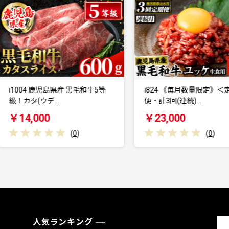
1004 鹿児島県産 黒毛和牛5等
i824 《毎月数量限定》＜定期
級！カタ(ウデ…
便・計3回(連続)…
￥14,000
￥23,000
(
0
)
(
0
)
人気ランキング