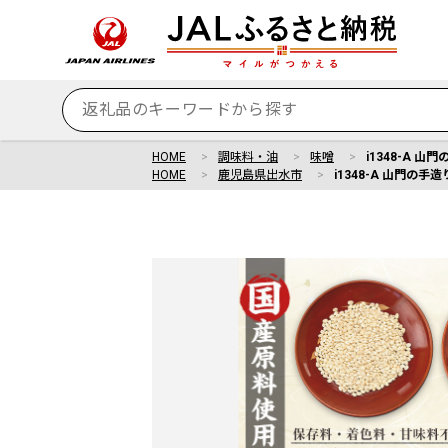
HOME
調味料・油
味噌
i1348-A 
HOME
鹿児島県出水市
i1348-A 山門の手