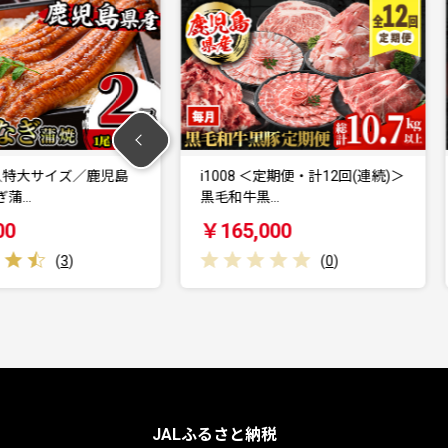
＼特大サイズ／鹿児島
i1008 ＜定期便・計12回(連続)＞
i
…
黒毛和牛黒…
￥165,000
(
3
)
(
0
)
JALふるさと納税