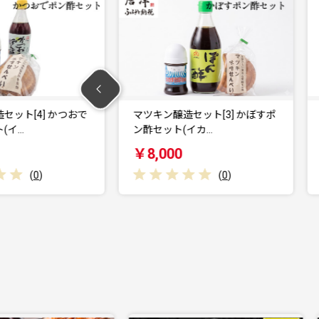
ット[4] かつおで
マツキン醸造セット[3] かぼすポ
イ…
ン酢セット(イカ…
￥8,000
(
0
)
(
0
)