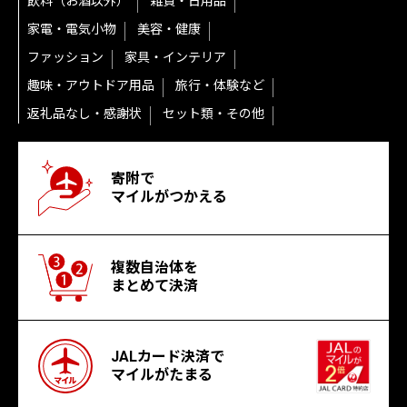
飲料（お酒以外）
雑貨・日用品
家電・電気小物
美容・健康
ファッション
家具・インテリア
趣味・アウトドア用品
旅行・体験など
返礼品なし・感謝状
セット類・その他
寄附で
マイルがつかえる
複数自治体を
まとめて決済
JALカード決済で
マイルがたまる