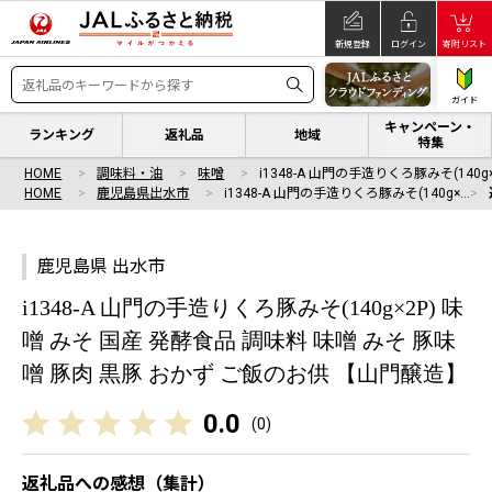
新規登録
ログイン
寄附リスト
ガイド
キャンペーン・
ランキング
返礼品
地域
特集
HOME
調味料・油
味噌
i1348-A 山門の手造りくろ豚みそ(140g
HOME
鹿児島県出水市
i1348-A 山門の手造りくろ豚みそ(140g×…
鹿児島県 出水市
i1348-A 山門の手造りくろ豚みそ(140g×2P) 味
噌 みそ 国産 発酵食品 調味料 味噌 みそ 豚味
噌 豚肉 黒豚 おかず ご飯のお供 【山門醸造】
0.0
(
0
)
返礼品への感想（集計）