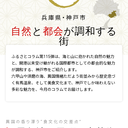
兵庫県・神戸市
自然
と
都会
が調和する
街
ふるさとコラム第115弾は、海と山に抱かれた自然の魅力
と、開港以来受け継がれる国際都市としての都会的な魅力
が調和する、神戸市をご紹介します。
六甲山や須磨の海、異国情緒ただよう街並みから歴史息づ
く有馬温泉、そして美食文化まで、神戸でしか味わえない
多彩な魅力を、今月のコラムでお届けします。
異国の香り漂う“食文化の交差点”