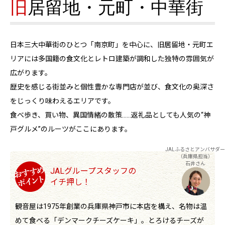
旧
居留地・元町・中華街
日本三大中華街のひとつ「南京町」を中心に、旧居留地・元町エ
リアには多国籍の食文化とレトロ建築が調和した独特の雰囲気が
広がります。
歴史を感じる街並みと個性豊かな専門店が並び、食文化の奥深さ
をじっくり味わえるエリアです。
食べ歩き、買い物、異国情緒の散策……返礼品としても人気の“神
戸グルメ”のルーツがここにあります。
JALふるさとアンバサダー
（兵庫県担当）
石井さん
JALグループスタッフの
イチ押し！
観音屋は1975年創業の兵庫県神戸市に本店を構え、名物は温
めて食べる「デンマークチーズケーキ」。とろけるチーズが