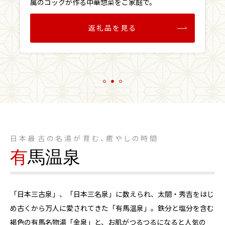
属のコックが作る中華惣菜をご家庭で。
返礼品を見る
日本最古の名湯が育む、癒やしの時間
有
馬温泉
「日本三古泉」、「日本三名泉」に数えられ、太閤・秀吉をはじ
め古くから万人に愛されてきた「有馬温泉」。鉄分と塩分を含む
褐色の有馬名物湯「金泉」と、お肌がつるつるになると人気の