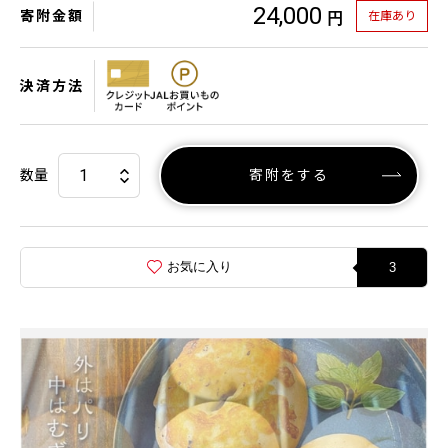
24,000
寄附金額
在庫あり
円
決済方法
数量
寄附をする
お気に入り
3