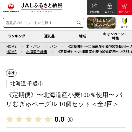
新規登録
ログイン
寄附リスト
ガイド
キャンペーン・
ランキング
返礼品
地域
特集
HOME
米・パン
パン
《定期便》〜北海道産小麦100％使用〜 
HOME
北海道千歳市
《定期便》〜北海道産小麦100％使用〜 パリむ
冷凍
北海道 千歳市
《定期便》〜北海道産小麦100％使用〜 パ
リむぎゅベーグル 10個セット＜全2回＞
0.0
(
0
)