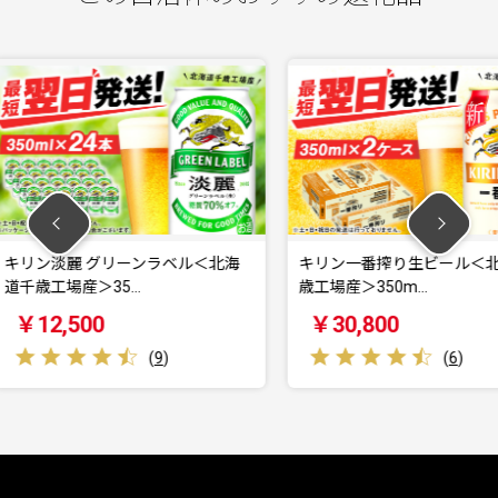
ラベル＜北海
キリン一番搾り生ビール＜北海道千
【JALの
歳工場産＞350m…
らまち”
￥30,800
￥10,
9
)
(
6
)