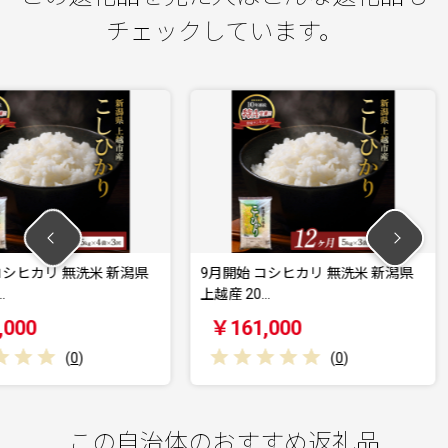
チェックしています。
洗米 新潟県
9月開始 コシヒカリ 無洗米 新潟県
9月開始 
上越産 20…
上越産 15
￥161,000
￥441,
(
0
)
この自治体のおすすめ返礼品