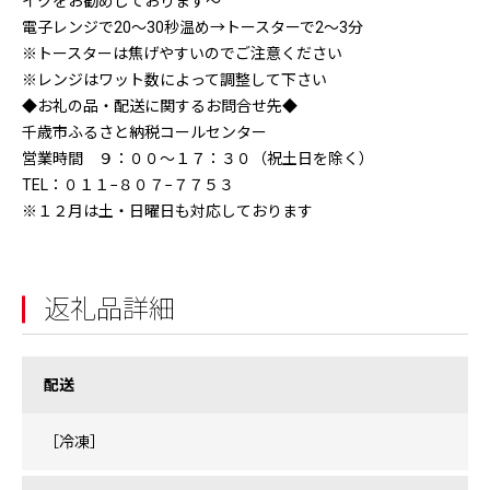
イクをお勧めしております〜
電子レンジで20〜30秒温め→トースターで2〜3分
※トースターは焦げやすいのでご注意ください
※レンジはワット数によって調整して下さい
◆お礼の品・配送に関するお問合せ先◆
千歳市ふるさと納税コールセンター
営業時間 ９：００〜１７：３０（祝土日を除く）
TEL：０１１−８０７−７７５３
※１２月は土・日曜日も対応しております
返礼品詳細
配送
［冷凍］