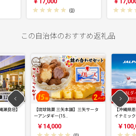
￥17,000
￥1
(
0
)
(
0
)
この自治体のおすすめ返礼品
 三矢本舗】三矢サータ
【沖縄県恩納村】30,000円分JALダ
(15…
イナミック…
00
￥100,000
(
0
)
(
0
)