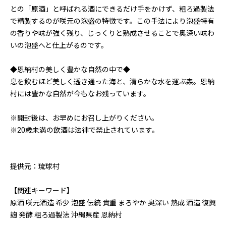
との「原酒」と呼ばれる酒にできるだけ手をかけず、粗ろ過製法
で精製するのが咲元の泡盛の特徴です。この手法により泡盛特有
の香りや味が強く残り、じっくりと熟成させることで奥深い味わ
いの泡盛へと仕上がるのです。
◆恩納村の美しく豊かな自然の中で◆
息を飲むほど美しく透き通った海と、清らかな水を運ぶ森。恩納
村には豊かな自然が今もなお残っています。
※開封後は、お早めにお召し上がりください。
※20歳未満の飲酒は法律で禁止されています。
提供元：琉球村
【関連キーワード】
原酒 咲元酒造 希少 泡盛 伝統 貴重 まろやか 奥深い 熟成 酒造 復興
麹 発酵 粗ろ過製法 沖縄県産 恩納村