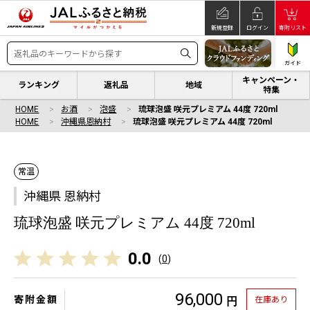
新規登録
ログイン
寄附リスト
ガイド
キャンペーン・
ランキング
返礼品
地域
特集
HOME
お酒
泡盛
琉球泡盛 咲元プレミアム 44度 720ml
HOME
沖縄県恩納村
琉球泡盛 咲元プレミアム 44度 720ml
常温
沖縄県 恩納村
琉球泡盛 咲元プレミアム 44度 720ml
0.0
(
0
)
96,000
寄附金額
在庫あり
円