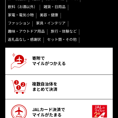
飲料（お酒以外）
雑貨・日用品
家電・電気小物
美容・健康
ファッション
家具・インテリア
趣味・アウトドア用品
旅行・体験など
返礼品なし・感謝状
セット類・その他
寄附で
マイルがつかえる
複数自治体を
まとめて決済
JALカード決済で
マイルがたまる