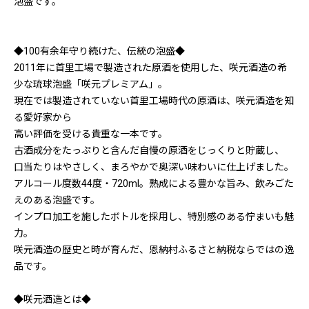
泡盛です。
◆100有余年守り続けた、伝統の泡盛◆
2011年に首里工場で製造された原酒を使用した、咲元酒造の希
少な琉球泡盛「咲元プレミアム」。
現在では製造されていない首里工場時代の原酒は、咲元酒造を知
る愛好家から
高い評価を受ける貴重な一本です。
古酒成分をたっぷりと含んだ自慢の原酒をじっくりと貯蔵し、
口当たりはやさしく、まろやかで奥深い味わいに仕上げました。
アルコール度数44度・720ml。熟成による豊かな旨み、飲みごた
えのある泡盛です。
インプロ加工を施したボトルを採用し、特別感のある佇まいも魅
力。
咲元酒造の歴史と時が育んだ、恩納村ふるさと納税ならではの逸
品です。
◆咲元酒造とは◆