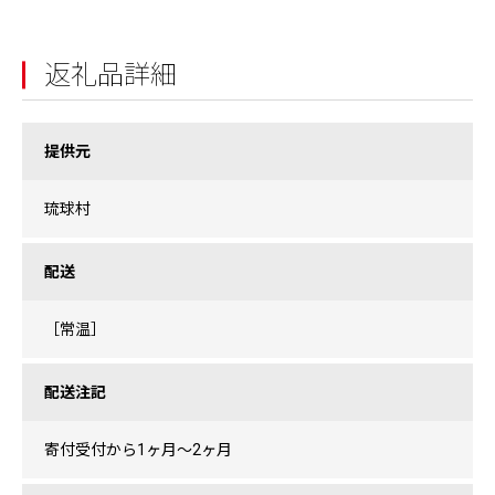
返礼品詳細
提供元
琉球村
配送
［常温］
配送注記
寄付受付から1ヶ月～2ヶ月