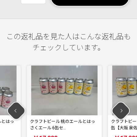
この返礼品を見た人はこんな返礼品も
チェックしています。
桃のエールとはっ
クラフトビール はっさくのエール 6
クラフ
缶【大阪 泉佐…
阪 泉