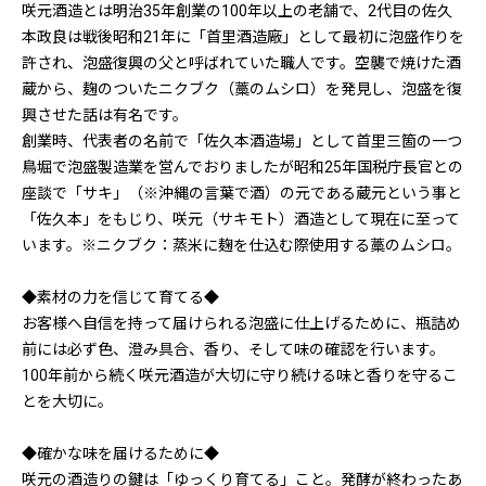
咲元酒造とは明治35年創業の100年以上の老舗で、2代目の佐久
本政良は戦後昭和21年に「首里酒造廠」として最初に泡盛作りを
許され、泡盛復興の父と呼ばれていた職人です。空襲で焼けた酒
蔵から、麹のついたニクブク（藁のムシロ）を発見し、泡盛を復
興させた話は有名です。
創業時、代表者の名前で「佐久本酒造場」として首里三箇の一つ
鳥堀で泡盛製造業を営んでおりましたが昭和25年国税庁長官との
座談で「サキ」（※沖縄の言葉で酒）の元である蔵元という事と
「佐久本」をもじり、咲元（サキモト）酒造として現在に至って
います。※ニクブク：蒸米に麹を仕込む際使用する藁のムシロ。
◆素材の力を信じて育てる◆
お客様へ自信を持って届けられる泡盛に仕上げるために、瓶詰め
前には必ず色、澄み具合、香り、そして味の確認を行います。
100年前から続く咲元酒造が大切に守り続ける味と香りを守るこ
とを大切に。
◆確かな味を届けるために◆
咲元の酒造りの鍵は「ゆっくり育てる」こと。発酵が終わったあ