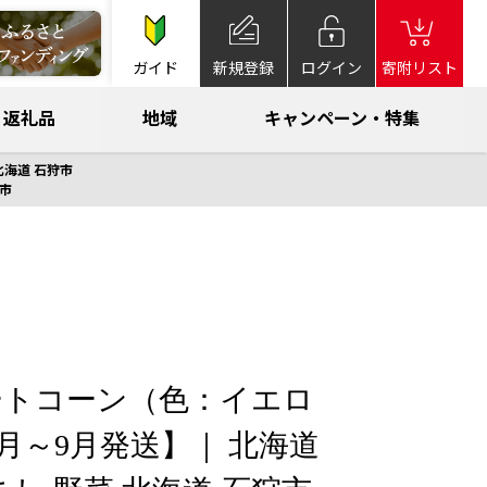
ガイド
新規登録
ログイン
寄附リスト
返礼品
地域
キャンペーン・特集
北海道 石狩市
狩市
ートコーン（色：イエロ
8月～9月発送】｜ 北海道