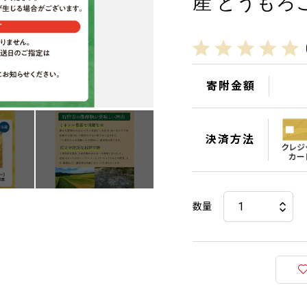
産 とうもろ
寄附金額
決済方法
数量