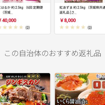
紅あずま 約 2.5kg （茨城県共通
紅あずま 約 2.5kg （3回 定
返礼品 [さ…
）（茨城…
￥8,000
￥20,000
(
0
)
(
0
)
この自治体のおすすめ返礼品