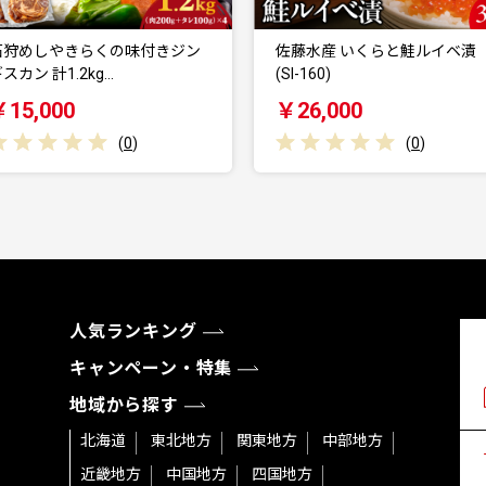
佐藤水産 いくらと鮭ルイベ漬
石狩産 じゃがいも（とうや
(SI-160)
10kg【9月発送】…
￥26,000
￥12,000
(
0
)
(
0
)
人気ランキング
キャンペーン・特集
地域から探す
北海道
東北地方
関東地方
中部地方
近畿地方
中国地方
四国地方