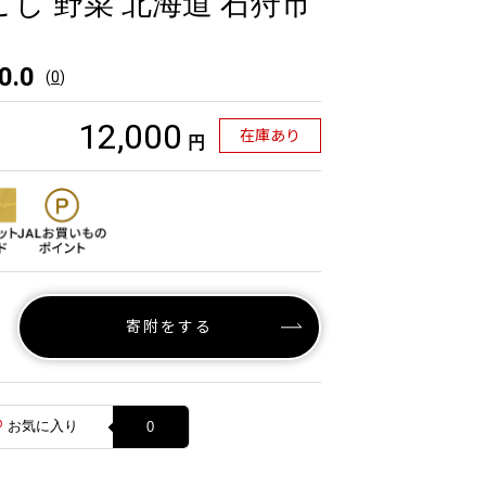
こし 野菜 北海道 石狩市
0.0
(
0
)
12,000
在庫あり
円
寄附をする
お気に入り
0