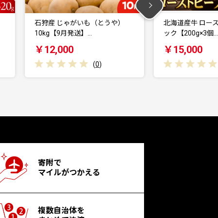
）
北海道産牛 ローストビーフブロ
徳光珈琲 DUNK
ック【200g×3個…
セット
￥15,000
￥10,000
(
0
)
寄附で
マイルがつかえる
複数自治体を