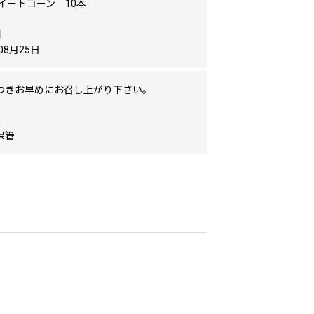
イートコーン 10本
間
08月25日
つきお早めにお召し上がり下さい。
法
保管