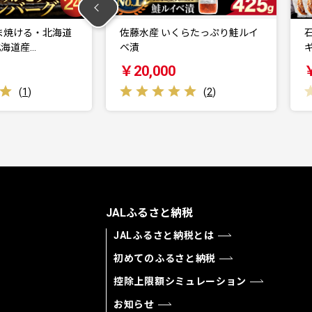
いくらたっぷり鮭ルイ
石狩めしやきらくの味付きジン
ギスカン 計1.2kg…
0
￥15,000
(
2
)
(
0
)
JALふるさと納税
JALふるさと納税とは
初めてのふるさと納税
控除上限額シミュレーション
お知らせ