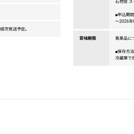
石狩産 ス
■申込期
～2026年
に順次発送予定。
賞味期限
青果品に
■保存方
冷蔵庫で