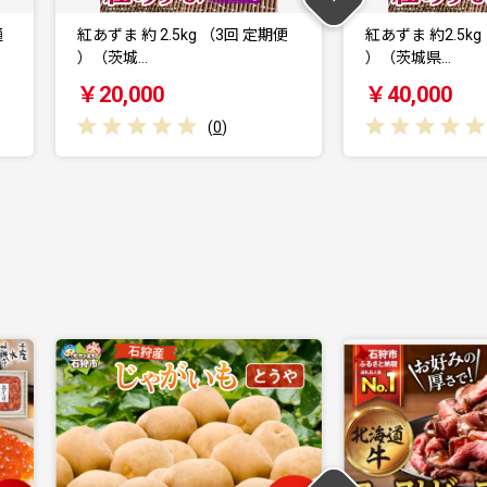
期便
紅あずま 約2.5kg （6回 定期便
n462 ＜先行予
）（茨城県…
年10月中旬頃…
￥40,000
￥9,000
(
0
)