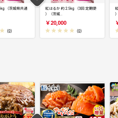
.5kg （3回 定期便
紅はるか 約 2.5kg （6回 定期便
）（茨城…
0
￥40,000
(
0
)
(
0
)