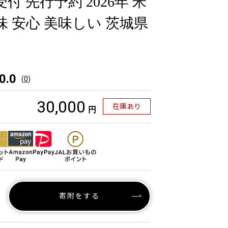
付 先行予約 2026年 米
味 安心 美味しい 茨城県
0.0
(
0
)
30,000
在庫あり
円
寄附をする