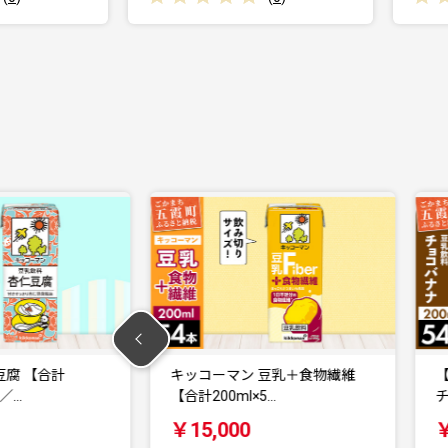
豆乳＋食物繊維
【合計200ml×54本】豆乳飲料
5…
チョコバナナ …
￥15,000