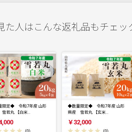
見た人はこんな返礼品もチェッ
◆数量限定◆ 令和7年産 山形
◆数量限定◆ 令和7年産 山形
県産 雪若丸 【玄米…
県産 雪若丸 【無洗…
￥32,000
￥26,000
(
0
)
(
0
)