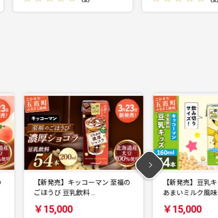
の
【新発売】豆乳キッズ ほんのり
【新発売】豆乳飲
あまいミルク風味 【…
ナ 【合計200ml…
￥15,000
￥15,000