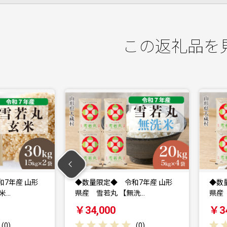
この返礼品を
令和7年産 山形
◆数量限定◆ 令和7年産 山形
【無洗…
県産 雪若丸 【白米…
￥34,000
(
0
)
(
0
)