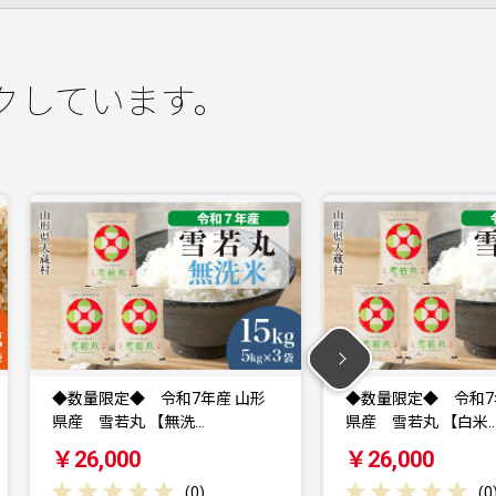
クしています。
◆数量限定◆ 令和7年産 山形
◆数量限定◆ 令
県産 雪若丸 【白米…
県産 雪若丸 【
￥26,000
￥24,000
(
0
)