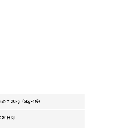
めき 20kg（5kg×4袋）
り30日間