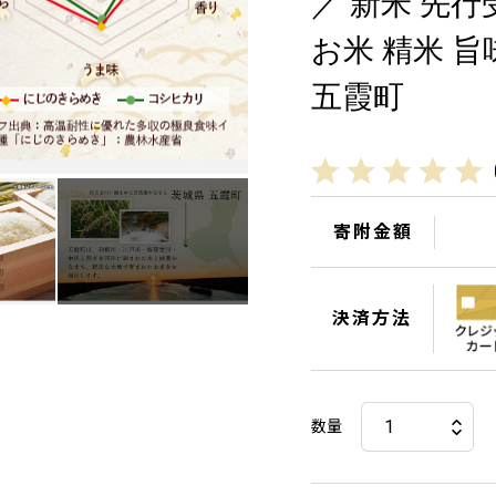
／ 新米 先行受
お米 精米 旨
五霞町
寄附金額
決済方法
数量