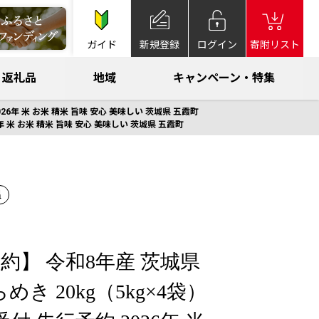
ガイド
新規登録
ログイン
寄附リスト
返礼品
地域
キャンペーン・特集
26年 米 お米 精米 旨味 安心 美味しい 茨城県 五霞町
年 米 お米 精米 旨味 安心 美味しい 茨城県 五霞町
温
約】 令和8年産 茨城県
き 20kg（5kg×4袋）