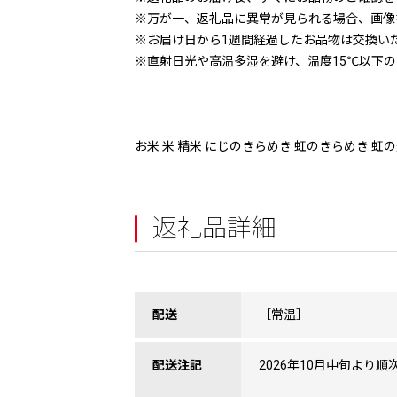
※万が一、返礼品に異常が見られる場合、画像
※お届け日から1週間経過したお品物は交換い
※直射日光や高温多湿を避け、温度15℃以下
お米 米 精米 にじのきらめき 虹のきらめき 虹の
返礼品詳細
配送
［常温］
配送注記
2026年10月中旬より順