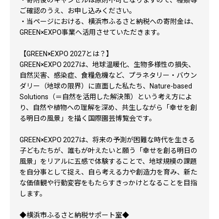
・寄附後のキャンセルは原則不可となりますので、種類等
ご確認のうえ、お申し込みください。
・当ページにおける、横浜市ふるさと納税への寄附金は、
GREEN×EXPO事業へ活用させていただきます。
【GREEN×EXPO 2027とは？】
GREEN×EXPO 2027は、地球温暖化、生物多様性の損失、
自然災害、感染症、食糧危機など、プラネタリー・バウン
ダリー（地球の限界）に直面した私たち、Nature-based
Solutions（＝自然を活用した解決策）という考え方によ
り、自然や植物への理解を深め、共生しながら「幸せを創
る明日の風景」を描く国際園芸博覧会です。
GREEN×EXPO 2027は、将来の予測が困難な時代を生きる
子どもたちが、誰もが叶えたいと願う「幸せを創る明日の
風景」をリアルに五感で体験することで、地球規模の課題
を自分事として捉え、自ら考える力や創造力を育み、新た
な価値観や行動変容をもたらすきっかけとなることを目指
します。
◆横浜市ふるさと納税サポート室◆