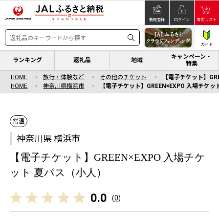
新規登録
ログイン
寄附リスト
ガイド
キャンペーン・
ランキング
返礼品
地域
特集
HOME
旅行・体験など
その他のチケット
【電子チケット】GRE
HOME
神奈川県横浜市
【電子チケット】GREEN×EXPO 入場チケ
常温
神奈川県 横浜市
【電子チケット】GREEN×EXPO 入場チケ
ット 夏パス（小人）
0.0
(
0
)