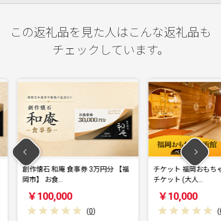
この返礼品を見た人はこんな返礼品も
チェックしています。
 3万円分 【福
チケット 福岡おもちゃ美術館 ペア
青森カ
チケット (大人…
券 30,0
￥10,000
￥10
(
0
)
(
0
)