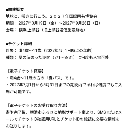
■開催概要
地球と、咲きに行こう。２０２７年国際園芸博覧会
期間： 2027年3月19日（金）〜2027年9月26日（日）
会場： 横浜 上瀬谷（旧上瀬谷通信施設跡地）
■チケット詳細
対象： 満4歳〜11歳（2027年4月1日時点の年齢）
種類： 夏の決まった期間（7/1〜8/31）に何度も入場可能
【電子チケット概要】
・満4歳〜11歳の方の「夏パス」です。
・2027年7月1日から8月31日までの期間内であれば何度でもご入
場が可能です。
【電子チケットのお受け取り方法】
寄附完了後、横浜市ふるさと納税サポート室より、SMSまたはメ
ールでチケットID確認用URLとチケットIDの確認に必要な情報を
お送りします。