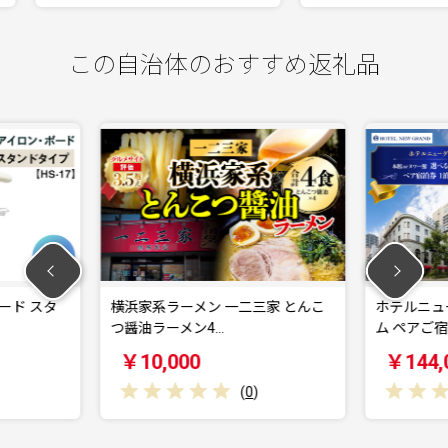
この自治体のおすすめ返礼品
ン 一二三家 とんこ
ホテルニューグランド ツインルー
V
4…
ム ペアご宿泊券 …
8
￥144,000
(
0
)
(
0
)