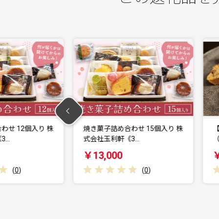
わせ 15個入り 株
【福岡市】米粉の焼菓子セット
3…
（3種類×2袋）
￥10,000
(
0
)
(
0
)