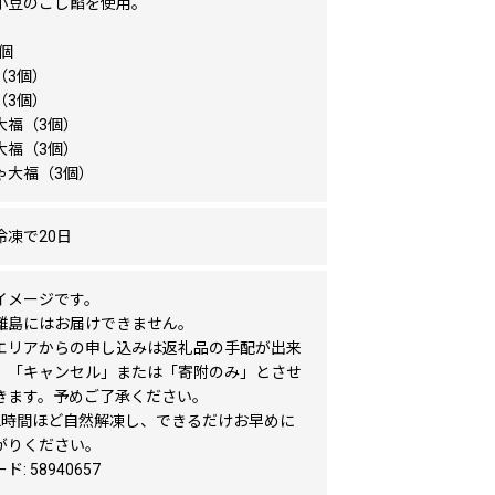
小豆のこし餡を使用。
5個
（3個）
（3個）
大福（3個）
大福（3個）
ゃ大福（3個）
冷凍で20日
イメージです。
離島にはお届けできません。
エリアからの申し込みは返礼品の手配が出来
、「キャンセル」または「寄附のみ」とさせ
きます。予めご了承ください。
2時間ほど自然解凍し、できるだけお早めに
がりください。
: 58940657