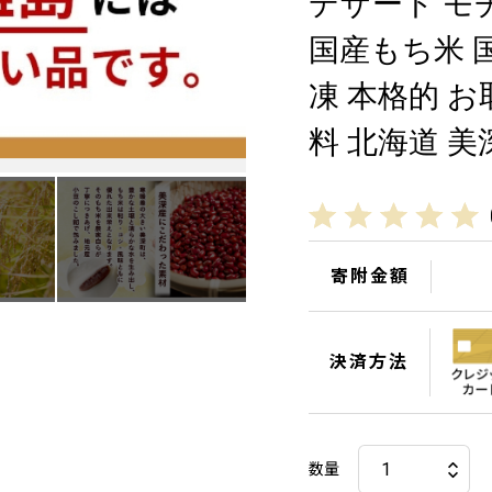
デザート モ
国産もち米 
凍 本格的 お
料 北海道 美
寄附金額
決済方法
数量