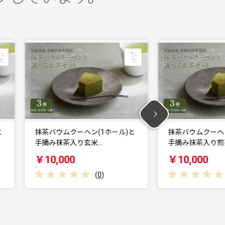
と
抹茶バウムクーヘン(1ホール)と
京都府与謝野町に
手摘み抹茶入り煎茶…
マツを練り込んだ
￥10,000
￥13,000
(
0
)