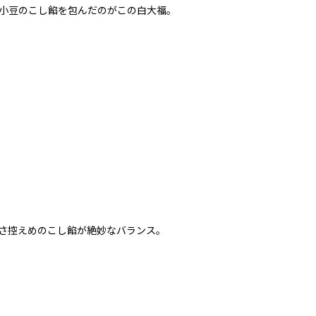
小豆のこし餡を包んだのがこの白大福。
。
さ控えめのこし餡が絶妙なバランス。