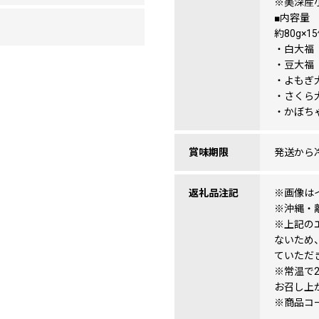
※美深産
■内容量
約80g×1
・白大福
・豆大福
・よもぎ
・さくら
・かぼち
賞味期限
発送から
返礼品注記
※画像は
※沖縄・
※上記の
ないため
ていただ
※常温で
お召し上
※商品コード