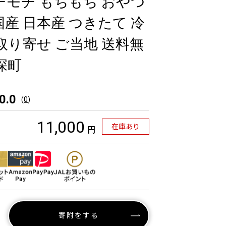
チモチ もちもち おやつ
国産 日本産 つきたて 冷
取り寄せ ご当地 送料無
深町
0.0
(
0
)
11,000
在庫あり
円
寄附をする