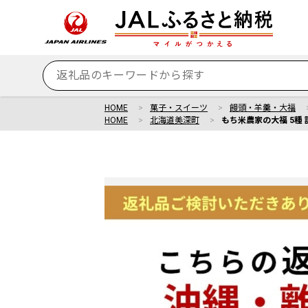
HOME
菓子・スイーツ
饅頭・羊羹・大福
HOME
北海道美深町
もち米農家の大福 5種 