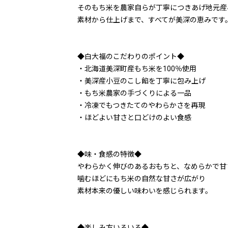
そのもち米を農家自らが丁寧につきあげ地元産
素材から仕上げまで、すべてが美深の恵みです
◆白大福のこだわりのポイント◆
・北海道美深町産もち米を100％使用
・美深産小豆のこし餡を丁寧に包み上げ
・もち米農家の手づくりによる一品
・冷凍でもつきたてのやわらかさを再現
・ほどよい甘さと口どけのよい食感
◆味・食感の特徴◆
やわらかく伸びのあるおもちと、なめらかで甘
噛むほどにもち米の自然な甘さが広がり
素材本来の優しい味わいを感じられます。
◆楽しみ方いろいろ◆