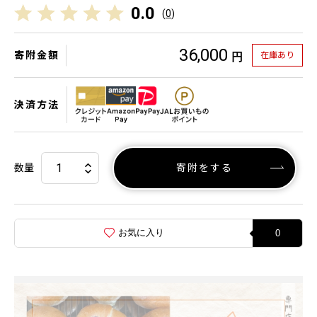
0.0
(
0
)
36,000
寄附金額
在庫あり
円
決済方法
数量
寄附をする
お気に入り
0