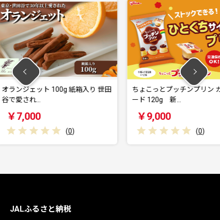
 紙箱入り 世田
ちょこっとプッチンプリン カスタ
オランジェ
ード 120g 新…
谷で愛さ
￥9,000
￥20,
0
)
(
0
)
JALふるさと納税