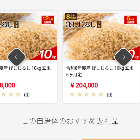
10kg 玄米
令和8年度産 ほしじるし 10kg 玄米
令和8年度産
6ヶ月定…
3ヶ月定…
￥204,000
￥102
(
0
)
この自治体のおすすめ返礼品