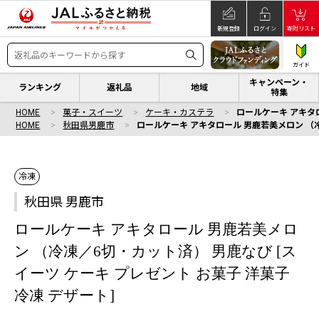
新規登録
ログイン
寄附リスト
ガイド
キャンペーン・
ランキング
返礼品
地域
特集
HOME
菓子・スイーツ
ケーキ・カステラ
ロールケーキ アキタロ
HOME
秋田県男鹿市
ロールケーキ アキタロール 男鹿若美メロン （冷
冷凍
秋田県 男鹿市
ロールケーキ アキタロール 男鹿若美メロ
ン （冷凍／6切・カット済） 男鹿なび [ス
イーツ ケーキ プレゼント お菓子 洋菓子
冷凍 デザート]