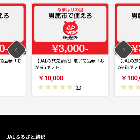
商品券「お
【JALの旅先納税】電子商品券「お
【JALの
がe街ギフト」 …
がe街ギフト
￥10,000
￥100,
(
0
)
JALふるさと納税