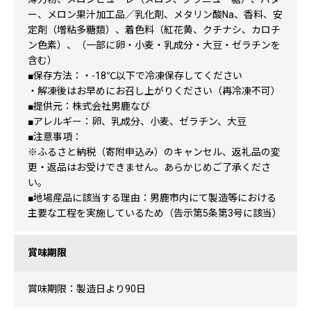
ー、メロン果汁加工品／乳化剤、メタリン酸Na、香料、安
定剤（増粘多糖類）、着色料（紅花黄、クチナシ、カロチ
ン色素）、（一部に卵・小麦・乳成分・大豆・ゼラチンを
含む）
■保存方法：・-18℃以下で冷凍保存してください
・解凍後はお早めにお召し上がりください（再冷凍不可）
■提供元：株式会社男鹿なび
■アレルギー：卵、乳成分、小麦、ゼラチン、大豆
■注意事項：
※ふるさと納税（寄附申込み）のキャンセル、返礼品の変
更・返品はお受けできません。あらかじめご了承くださ
い。
■地場産品に該当する理由：男鹿市内にて製造等における
主要な工程を実施しているため（告示第5条第3号に該当）
賞味期限
賞味期限：製造日より90日