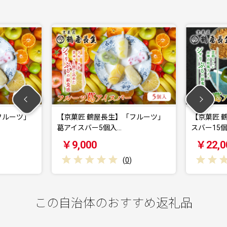
ーツ」
【京菓匠 鶴屋長生】「フルーツ」
【京菓匠 鶴屋
葛アイスバー5個入…
スバー15個入 シ
￥9,000
￥22,000
(
0
)
この自治体のおすすめ返礼品