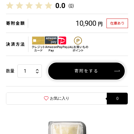
0.0
(
0
)
10,900
寄附金額
在庫あり
円
決済方法
数量
寄附をする
お気に入り
0