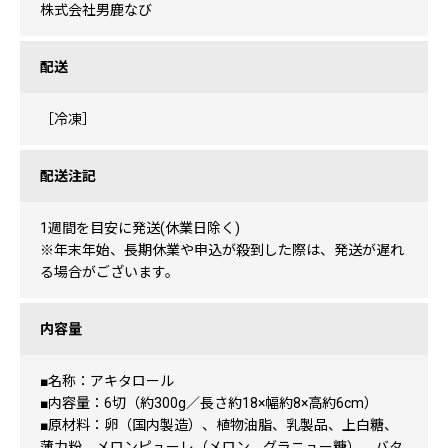
株式会社男鹿なび
配送
［冷凍］
配送注記
1週間を目安に発送(休業日除く)
※年末年始、長期休業や申込が殺到した際は、発送が遅れ
る場合がございます。
内容量
■名称：アキタロール
■内容量：6切（約300g／長さ約18×幅約8×高約6cm）
■原材料：卵（国内製造）、植物油脂、乳製品、上白糖、
薄力粉、メロンピューレ（メロン、グラニュー糖）、バタ