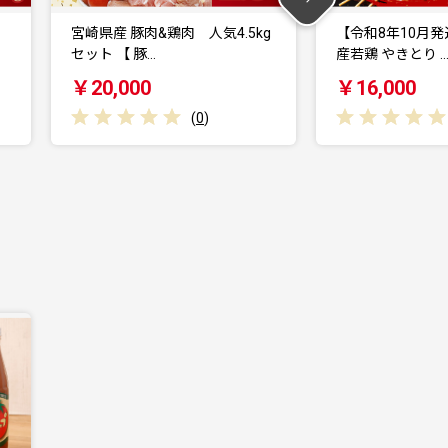
kg
【令和8年10月発送分】 宮崎県
【令和8年10
産若鶏 やきとり …
産 若鶏 やきと
￥16,000
￥16,000
(
0
)