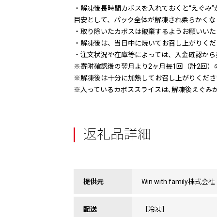
・解凍後長時間カボスを入れておくと“えぐみ
目安として、パック全体が解凍され柔らかくな
・取り除いたカボスは破棄するようお願いいた
・解凍後は、当日中に焼いてお召し上がりくだ
・注文状況や在庫等によっては、入金確認から
※寄附確認後の翌月より2ヶ月毎1回（計2回）
※解凍後は十分に加熱してお召し上がりくださ
※入っているカボススライスは､解凍後えぐみ
返礼品詳細
提供元
Win with family株式会社
配送
［冷凍］