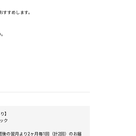
おすすめします。
い。
たり】
パック
認後の翌月より2ヶ月毎1回（計2回）のお届