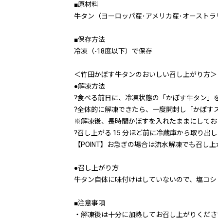
■原材料
牛タン（ヨーロッパ産･アメリカ産･オースト
■保存方法
冷凍（-18度以下）で保存
＜竹田かぼす牛タンのおいしい召し上がり方＞
●解凍方法
?食べる前日に、冷凍状態の「かぼす牛タン」
?全体的に解凍できたら、一度開封し「かぼす
※解凍後、長時間かぼすを入れたままにしてお
?召し上がる 15 分ほど前に冷蔵庫から取り出
【POINT】お急ぎの場合は流水解凍でも召
●召し上がり方
牛タン自体に味付けはしていないので、塩コシ
■注意事項
・解凍後は十分に加熱してお召し上がりくださ