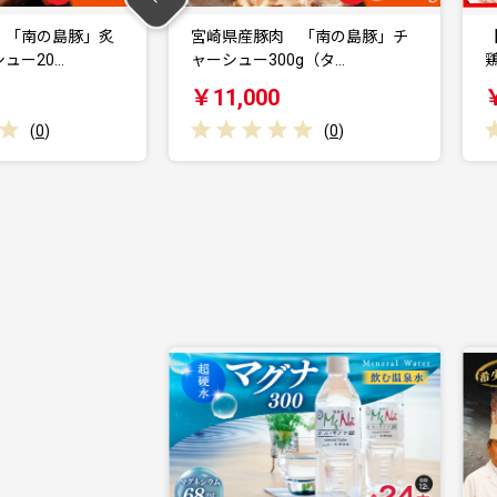
肉 「南の島豚」チ
【令和8年8月発送】宮崎県産若
00g（タ…
鶏 もも切身IQF …
0
￥20,000
(
0
)
(
0
)