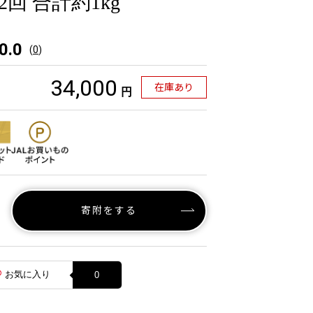
×2回 合計約1kg
0.0
(
0
)
34,000
在庫あり
円
寄附をする
お気に入り
0