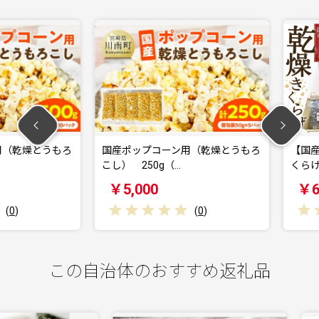
乾燥とうもろ
国産ポップコーン用（乾燥とうもろ
【国産】 
こし） 250g（…
くらげ 計9
￥5,000
￥6,00
(
0
)
この自治体のおすすめ返礼品