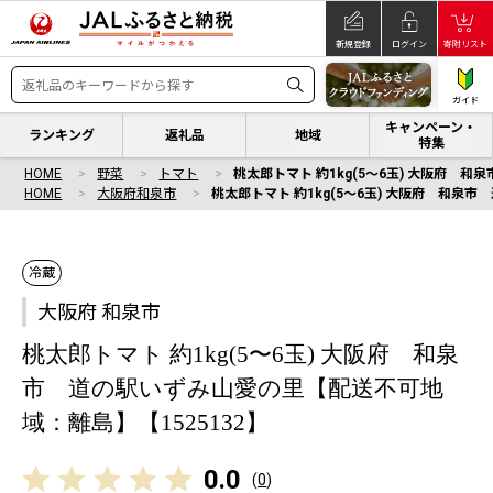
新規登録
ログイン
寄附リスト
ガイド
キャンペーン・
ランキング
返礼品
地域
特集
HOME
野菜
トマト
桃太郎トマト 約1kg(5〜6玉) 大阪府 
HOME
大阪府和泉市
桃太郎トマト 約1kg(5〜6玉) 大阪府 和泉
冷蔵
大阪府 和泉市
桃太郎トマト 約1kg(5〜6玉) 大阪府 和泉
市 道の駅いずみ山愛の里【配送不可地
域：離島】【1525132】
0.0
(
0
)