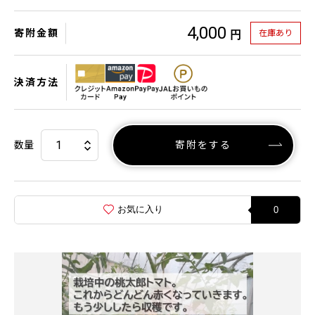
4,000
寄附金額
在庫あり
円
決済方法
数量
寄附をする
お気に入り
0