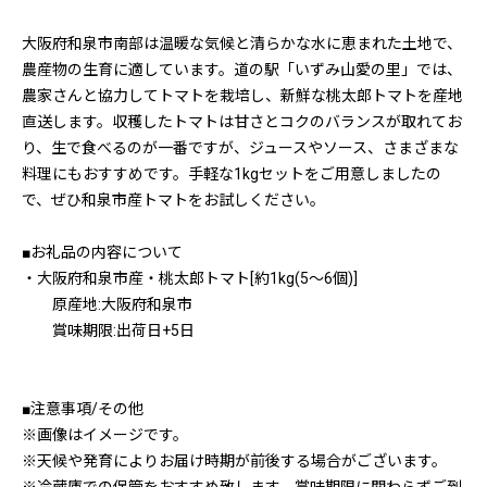
大阪府和泉市南部は温暖な気候と清らかな水に恵まれた土地で、
農産物の生育に適しています。道の駅「いずみ山愛の里」では、
農家さんと協力してトマトを栽培し、新鮮な桃太郎トマトを産地
直送します。収穫したトマトは甘さとコクのバランスが取れてお
り、生で食べるのが一番ですが、ジュースやソース、さまざまな
料理にもおすすめです。手軽な1kgセットをご用意しましたの
で、ぜひ和泉市産トマトをお試しください。
■お礼品の内容について
・大阪府和泉市産・桃太郎トマト[約1kg(5〜6個)]
原産地:大阪府和泉市
賞味期限:出荷日+5日
■注意事項/その他
※画像はイメージです。
※天候や発育によりお届け時期が前後する場合がございます。