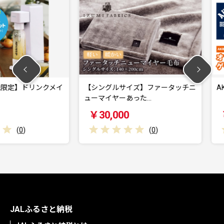
ドリンクメイ
【シングルサイズ】ファータッチニ
AKRacing
ューマイヤーあった…
￥30,000
￥187,
(
0
)
JALふるさと納税