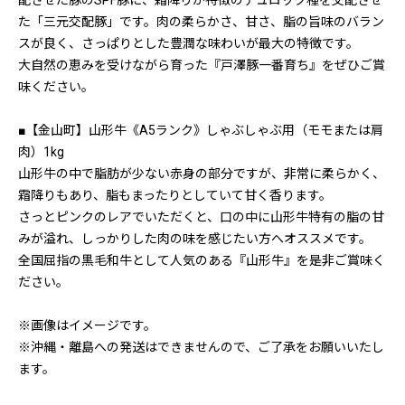
配させた豚のSPF豚に、霜降りが特徴のデュロック種を交配させ
た「三元交配豚」です。肉の柔らかさ、甘さ、脂の旨味のバラン
スが良く、さっぱりとした豊潤な味わいが最大の特徴です。
大自然の恵みを受けながら育った『戸澤豚一番育ち』をぜひご賞
味ください。
■【金山町】山形牛《A5ランク》しゃぶしゃぶ用（モモまたは肩
肉）1kg
山形牛の中で脂肪が少ない赤身の部分ですが、非常に柔らかく、
霜降りもあり、脂もまったりとしていて甘く香ります。
さっとピンクのレアでいただくと、口の中に山形牛特有の脂の甘
みが溢れ、しっかりした肉の味を感じたい方へオススメです。
全国屈指の黒毛和牛として人気のある『山形牛』を是非ご賞味く
ださい。
※画像はイメージです。
※沖縄・離島への発送はできませんので、ご了承をお願いいたし
ます。