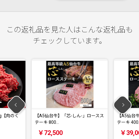
この返礼品を見た人はこんな返礼品も
チェックしています。
台牛】「芯-しん-」ロースス
【A5仙台牛】「芯-しん-」ロースス
00…
テーキ 400…
,500
￥39,000