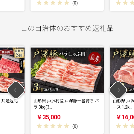
(
0
)
(
0
)
この自治体のおすすめ返礼品
山形県 戸沢村産 戸澤豚一番育ち バ
山形県 戸沢村産 戸澤
ラ 3kg(3…
ース 1.2k…
￥35,000
￥16,000
(
0
)
(