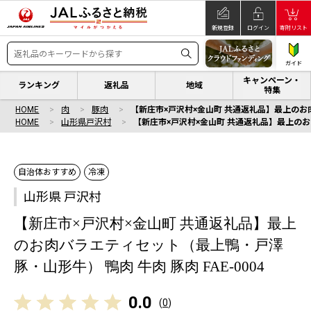
新規登録
ログイン
寄附リスト
ガイド
キャンペーン・
ランキング
返礼品
地域
特集
HOME
肉
豚肉
【新庄市×戸沢村×金山町 共通返礼品】最上のお肉
HOME
山形県戸沢村
【新庄市×戸沢村×金山町 共通返礼品】最上のお肉
自治体おすすめ
冷凍
山形県 戸沢村
【新庄市×戸沢村×金山町 共通返礼品】最上
のお肉バラエティセット（最上鴨・戸澤
豚・山形牛） 鴨肉 牛肉 豚肉 FAE-0004
0.0
(
0
)