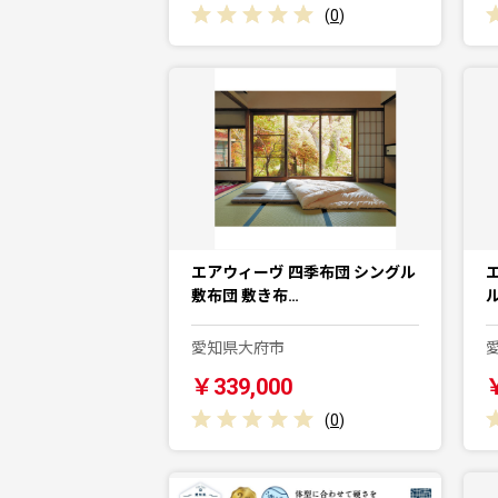
(
0
)
エアウィーヴ 四季布団 シングル
敷布団 敷き布…
愛知県大府市
￥339,000
(
0
)