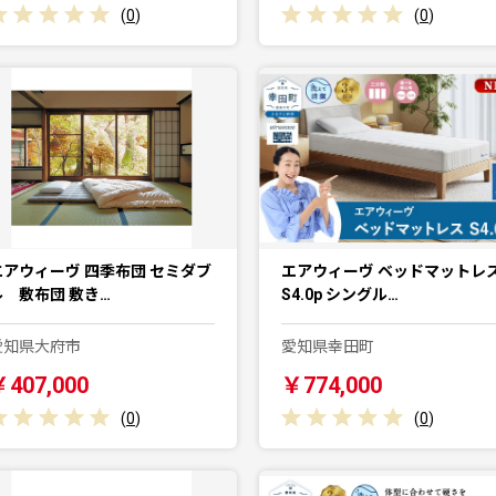
(
0
)
(
0
)
エアウィーヴ 四季布団 セミダブ
エアウィーヴ ベッドマットレ
ル 敷布団 敷き…
S4.0p シングル…
愛知県大府市
愛知県幸田町
￥407,000
￥774,000
(
0
)
(
0
)