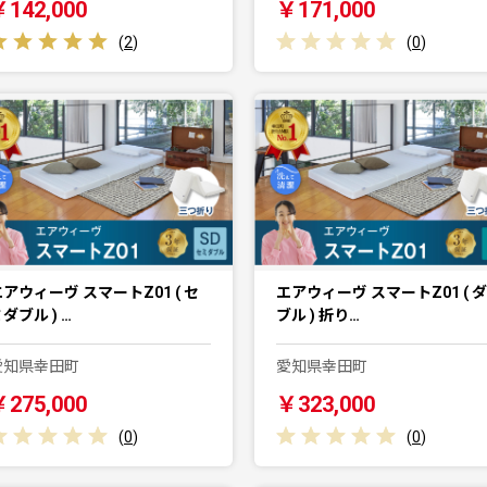
￥142,000
￥171,000
(
2
)
(
0
)
アウィーヴ スマートZ01 ( セ
エアウィーヴ スマートZ01 ( ダ
ダブル ) …
ブル ) 折り…
愛知県幸田町
愛知県幸田町
￥275,000
￥323,000
(
0
)
(
0
)