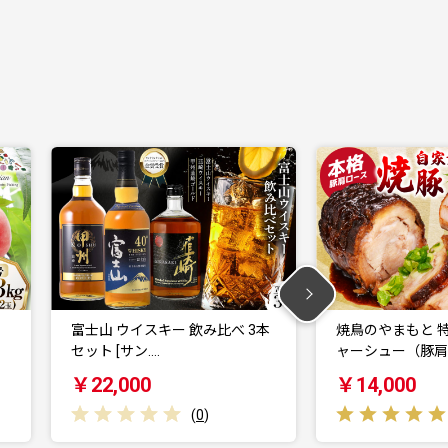
本
焼鳥のやまもと 特製 おつまみチ
韮崎の家庭の味!!
ャーシュー（豚肩ロ…
(味噌・醤油 付…
￥14,000
￥18,000
(
1
)