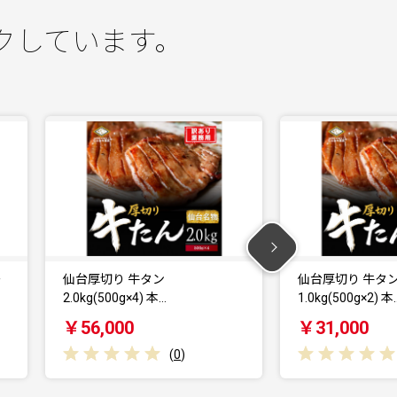
クしています。
仙台厚切り 牛タン
仙台厚切り 牛タン 
1.0kg(500g×2) 本…
塩味 肉厚…
￥31,000
￥18,500
(
0
)