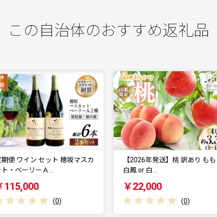
この自治体のおすすめ返礼品
【2026年発送】桃 訳あり もも
富士山 ウイスキー 飲み比べ 3
白鳳 or 白…
セット [サン.…
￥22,000
￥22,000
(
0
)
(
0
)