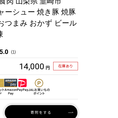
山本食肉 山梨県 韮崎市
] チャーシュー 焼き豚 焼豚
 おつまみ おかず ビール
凍
5.0
(
1
)
14,000
在庫あり
円
寄附をする