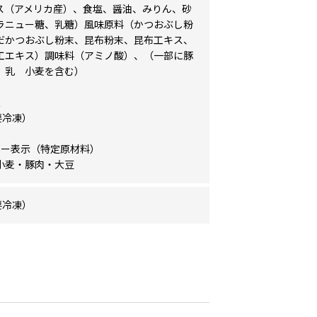
ス（アメリカ産）、食塩、醤油、みりん、砂
ラニュー糖、乳糖）風味原料（かつおぶし粉
だかつおぶし粉末、昆布粉末、昆布工キス、
工エキス）調味料（アミノ酸）、（一部に豚
 乳 小麦を含む）
限
要冷凍）
ギー表示（特定原材料）
小麦・豚肉・大豆
要冷凍）