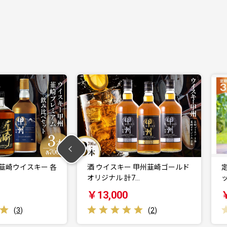
 甲州韮崎ゴールド
定期便 ワイン セット 穂坂マスカ
7…
ット・ベーリーＡ…
￥115,000
(
2
)
(
0
)