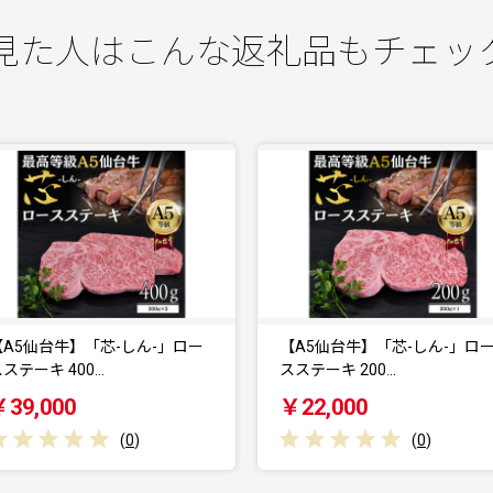
見た人はこんな返礼品もチェッ
【A5仙台牛】「芯-しん-」ロー
仙台厚切り 牛タン
ステーキ 200…
2.0kg(500g×4) 本…
￥22,000
￥56,000
(
0
)
(
0
)