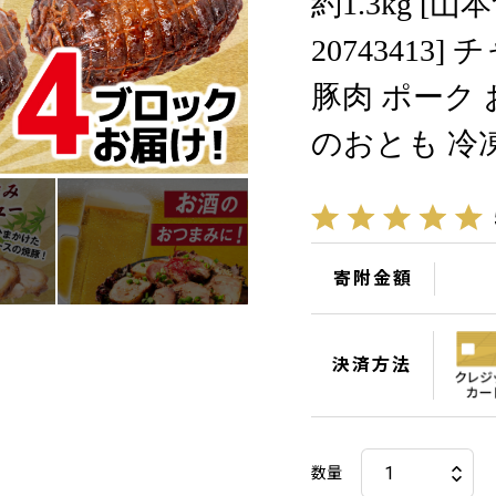
約1.3kg [
20743413
豚肉 ポーク
のおとも 冷
寄附金額
決済方法
数量