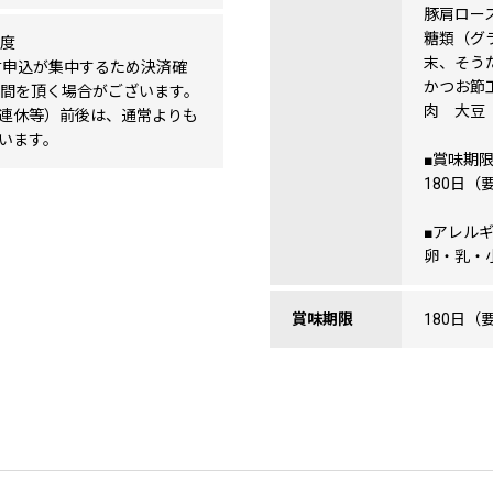
豚肩ロー
糖類（グ
程度
末、そう
寄附申込が集中するため決済確
かつお節
時間を頂く場合がございます。
肉 大豆
連休等）前後は、通常よりも
います。
■賞味期
180日（
■アレル
卵・乳・
賞味期限
180日（