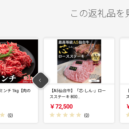
この返礼品を
「芯-しん-」ロー
【A5仙台牛】「芯-しん-」ロー
0…
スステーキ 400…
ス
￥39,000
(
0
)
(
0
)