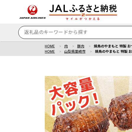
HOME
肉
豚肉
焼鳥のやまもと 特製 おつ
HOME
山梨県韮崎市
焼鳥のやまもと 特製 お