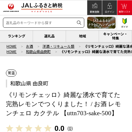
新規登録
ログイン
寄附リスト
ガイド
キャンペーン・
ランキング
返礼品
地域
特集
HOME
お酒
洋酒・リキュール類
《リモンチェッロ》綺麗な湧水で育
HOME
和歌山県由良町
《リモンチェッロ》綺麗な湧水で育てた完熟レモンで
常温
和歌山県 由良町
《リモンチェッロ》綺麗な湧水で育てた
完熟レモンでつくりました！ / お酒 レモ
ンチェロ カクテル 【uttn703-sake-500】
0.0
(
0
)