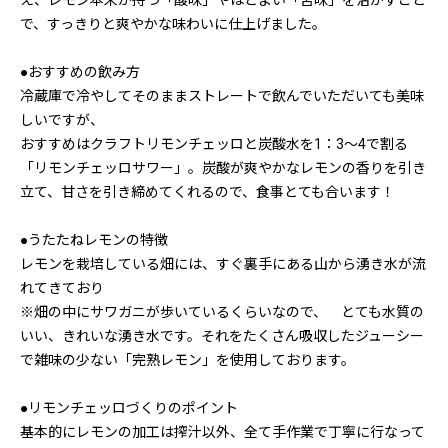
え、レモン本来が持つ「酸味」やほどよい「苦味」を活かすこと
で、すっきりと爽やかな味わいに仕上げました。
●おすすめの飲み方
冷蔵庫で冷やしてそのままストレートで飲んでいただいても美味
しいですが、
おすすめはクラフトリモンチェッロと炭酸水を1：3～4で割る
「リモンチェッロサワー」。炭酸が爽やかなレモンの香りを引き
立て、甘さを引き締めてくれるので、食事とても合います！
●うたたねレモンの特徴
レモンを栽培している畑には、すぐ裏手にある山から湧き水が流
れてきており
※畑の中にサワガニが歩いているくらいなので、 とても水質の
いい、きれいな湧き水です。それをたくさん吸収したジューシー
で雑味の少ない「完熟レモン」を使用しております。
●リモンチェッロづくりのポイント
基本的にレモンの加工は搾汁以外、全て手作業で丁寧に行なって