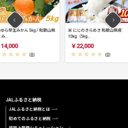
 / 和歌山県
米 にじのきらめき 和歌山県産
ゆら早生 み
10kg（5kg…
橘 みか…
￥22,000
￥8,0
(
0
)
JALふるさと納税
JALふるさと納税とは
初めてのふるさと納税
控除上限額シミュレーション