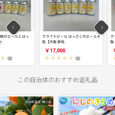
ールとはっ
クラフトビール はっさくのエール 6
クラフトビ
缶【大阪 泉佐…
阪 泉佐野 
￥17,000
￥17,0
(
0
)
この自治体のおすすめ返礼品