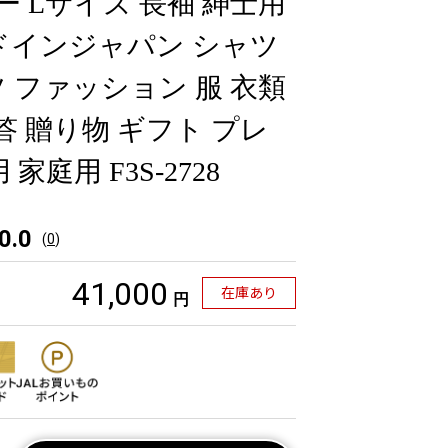
 Lサイズ 長袖 紳士用
ドインジャパン シャツ
 ファッション 服 衣類
答 贈り物 ギフト プレ
家庭用 F3S-2728
0.0
(
0
)
41,000
在庫あり
円