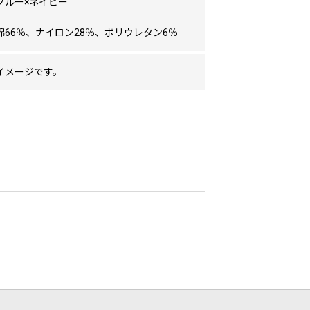
ブルー×ネイビー
綿66％、ナイロン28％、ポリウレタン6％
イメージです。