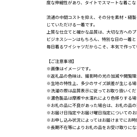
度な伸縮性があり、タイトでスマートな着こな
流通の中間コストを抑え、その分を素材・縫製
じていただける一着です。
上質な仕立てと確かな品質は、大切な方へのプ
ビジネスシーンはもちろん、特別な日の一着と
毎日着るワイシャツだからこそ、本気で作って
【ご注意事項】
※画像はイメージです。
※返礼品の色味は、撮影時の光の加減や閲覧環
※生地の特性上、多少のサイズ誤差が生じる場
※洗濯の際は品質表示に従ってお取り扱いくだ
※濃色製品は摩擦や水濡れにより色移りする場
※お礼の品に不良があった場合は、お礼の品の
※お届け日指定やお届け曜日指定についてのお
※お申し込み状況によってはお届けまでにお時
※長期不在等によりお礼の品をお受け取りにな