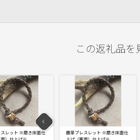
この返礼品を
ト ※磨き床面仕
鹿革ブレスレット ※磨き床面仕
仕上げ※…
上げ（裏面）仕上げ※…