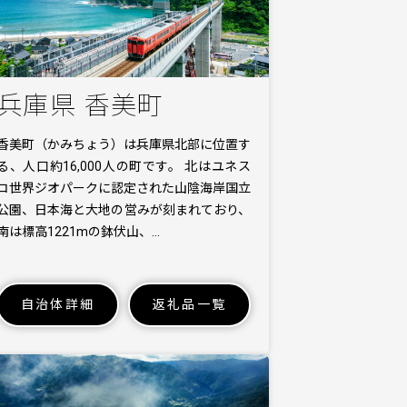
兵庫県 香美町
香美町（かみちょう）は兵庫県北部に位置す
る、人口約16,000人の町です。 北はユネス
コ世界ジオパークに認定された山陰海岸国立
公園、日本海と大地の営みが刻まれており、
南は標高1221mの鉢伏山、…
自治体詳細
返礼品一覧