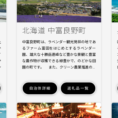
北海道 中富良野町
上
中富良野町は、ラベンダー観光発祥の地であ
か
るファーム富田をはじめとするラベンダー
イ
園、雄大な十勝岳連峰など豊かな景観と豊富
や
な農作物が収穫できる緑豊かで、のどかな田
ン
園の町です。 また、クリーン農業推進の…
自治体詳細
返礼品一覧