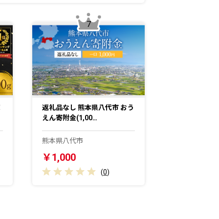
7
！
返礼品なし 熊本県八代市 おう
えん寄附金(1,00…
熊本県八代市
￥1,000
(
0
)