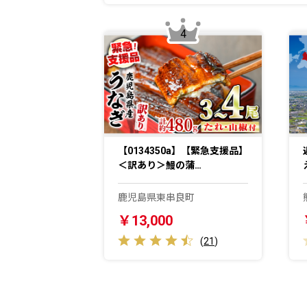
4
【0134350a】【緊急支援品】
＜訳あり＞鰻の蒲…
鹿児島県東串良町
￥13,000
(
21
)