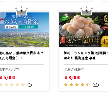
5
6
返礼品なし 熊本県八代市 おう
御礼！ランキング第1位獲得
えん寄附金(5,00…
訳あり 北海道産 冷凍…
熊本県八代市
北海道別海町
￥5,000
￥8,000
(
0
)
(
49
)