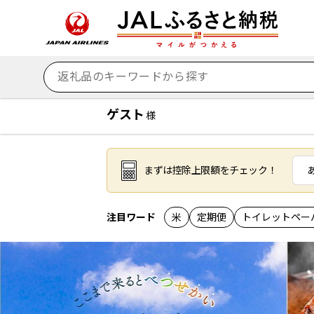
ゲスト
様
まずは控除上限額をチェック！
注目ワード
米
定期便
トイレットペー