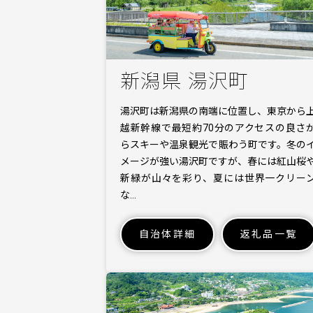
新潟県 湯沢町
湯沢町は新潟県の南端に位置し、東京から
越新幹線で最短約70分のアクセスの良さ
らスキーや温泉観光で賑わう町です。冬の
メージが強い湯沢町ですが、春には紅山桜
新緑が山々を彩り、夏には世界一クリー
な…
自治体詳細
返礼品一覧