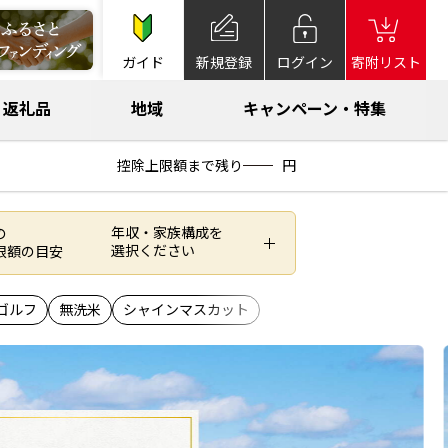
ガイド
新規登録
ログイン
寄附リスト
返礼品
地域
キャンペーン・特集
控除上限額まで残り
円
年収・家族構成を
の
選択ください
限額の目安
ゴルフ
無洗米
シャインマスカット