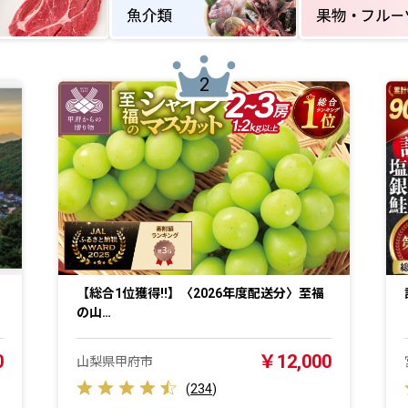
2
【総合1位獲得!!】〈2026年度配送分〉至福
の山…
0
￥12,000
山梨県甲府市
(
234
)