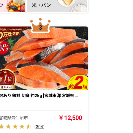
3
訳あり 銀鮭 切身 約2kg [宮城東洋 宮城県 …
￥12,500
宮城県気仙沼市
(
304
)