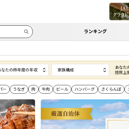
ランキング
あなた
控除上
パー
うなぎ
肉
牛肉
ビール
ハンバーグ
さくらんぼ