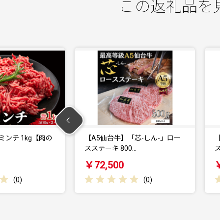
この返礼品を
】「芯-しん-」ロー
【A5仙台牛】「芯-しん-」ロー
00…
スステーキ 400…
0
￥39,000
(
0
)
(
0
)