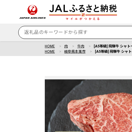
HOME
肉
牛肉
[A5等級] 飛騨牛 シャ
HOME
岐阜県本巣市
[A5等級] 飛騨牛 シャ