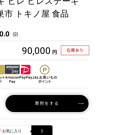
ーキ ヒレ ヒレステーキ
巣市 トキノ屋 食品
0.0
(
0
)
90,000
在庫あり
円
寄附をする
お気に入り
3