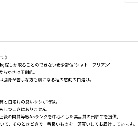
アン》
kg程しか取ることのできない希少部位"シャトーブリアン"
柔らかさは圧倒的。
は脂身が苦手な方も虜になる程の感動の口溶け。
質と口溶けの良いサシが特徴。
もしつこさはありません。
上級の肉質等級A5ランクを中心とした高品質の飛騨牛を提供。
おいて、そのときどきで一番良いものを一頭買いしてお届けしています。