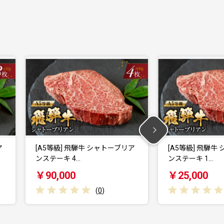
ブリア
[A5等級] 飛騨牛 シャトーブリア
[A5等級] 
ンステーキ 1…
牛 焼肉 切り
￥25,000
￥25,000
(
0
)