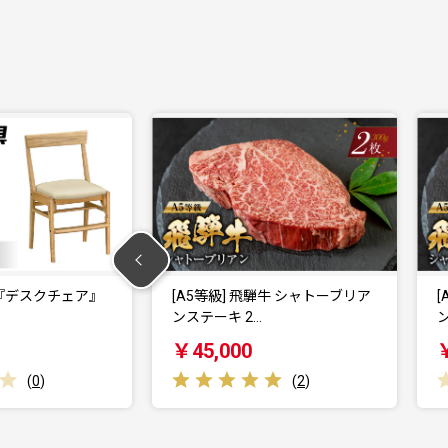
 飛騨牛 シャトーブリア
[A5等級] 飛騨牛 シャトーブリア
 2…
ンステーキ 5…
00
￥110,000
(
2
)
(
0
)