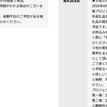
2か月程度で発送
返礼品注記
★お知ら
時間がかかる場合がございま
2026年
援プロジ
、長期不在のご予定がある場
本返礼品
らせください。
礼品の提
予定です
お申込み
く際に「
びくださ
※他の寄
巣市をま
として頂
ご了承く
※予告な
※詳しい
と納税 
ださい。
プロジェ
第一弾：2
第二弾：2
※期間外