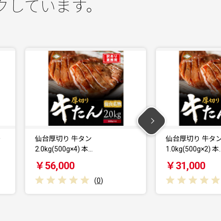
クしています。
仙台厚切り 牛タン
仙台厚切り 牛タン
1.0kg(500g×2) 本…
塩味 肉厚…
￥31,000
￥18,500
(
0
)