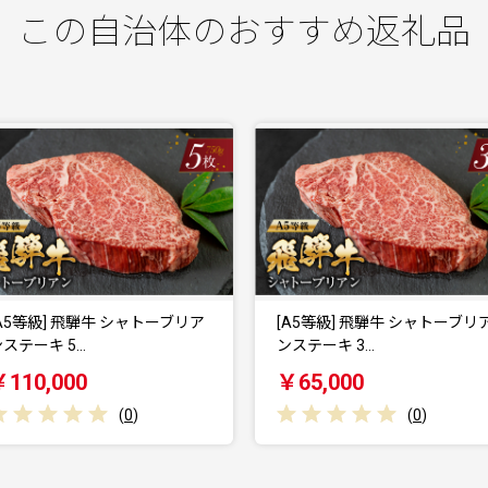
この自治体のおすすめ返礼品
[A5等級] 飛騨牛 シャトーブリア
[A5等級] 飛騨牛 シャトー
ンステーキ 3…
ンステーキ 4…
￥65,000
￥90,000
(
0
)
(
0
)