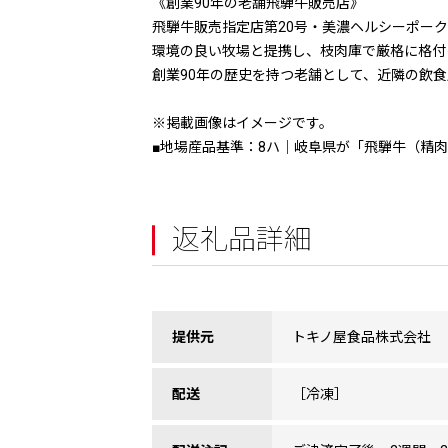
《創業90年の老舗飛騨牛販売店》
飛騨牛販売指定店第20号・美濃ヘルシーポー
環境の良い牧場と提携し、枝肉庫で厳格に格付
創業90年の歴史を持つ老舗として、近隣の飲
※掲載画像はイメージです。
■地場産品基準：8ハ｜岐阜県が「飛騨牛（精
返礼品詳細
提供元
トキノ屋食品株式会社
配送
［冷凍］