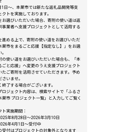
せ
4月1日〜、本巣市では新たな返礼品開発等支
ェクトを実施しております。
をお選びいただいた場合、寄附の使い道は返
供事業者へ支援プロジェクトとして活用する
。
を進める上で、寄附の使い道をお選びいただ
本巣市をまるごと応援【指定なし】」をお選
い。
附の使い道をお選びいただいた場合も、「本
るごと応援」へ変更のうえ支援プロジェクト
いたご寄附を活用させていただきます。予め
ださいませ。
く終了する場合がございます。
プロジェクト内容は、検索サイトで「ふるさ
本巣市 プロジェクト一覧」と入力してご覧く
クト実施期間：
025年8月28日〜2026年3月10日
026年4月1日〜受付中
の受付はプロジェクトの対象外となります