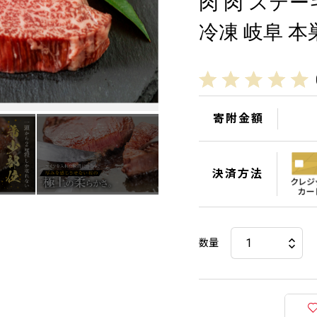
肉 肉 ステ
冷凍 岐阜 本
寄附金額
決済方法
数量