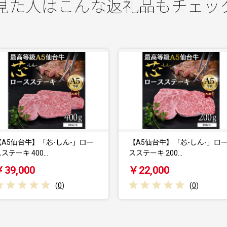
見た人はこんな返礼品もチェッ
【A5仙台牛】「芯-しん-」ロー
仙台厚切り 牛タン
スステーキ 200…
2.0kg(500g×4) 本…
￥22,000
￥56,000
(
0
)
(
0
)