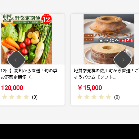
直送！旬の季
地質学発祥の佐川町から直送！ごち
地質学発
そうバウム【ソフト…
そうバウ
￥15,000
￥8,0
)
(
0
)