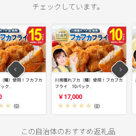
チェックしています。
用！フカフカ
川南獲れフカ（鱶）使用！フカフカ
川南獲れ
フライ 10パック…
フライ 5
￥17,000
￥11,0
(
0
)
この自治体のおすすめ返礼品