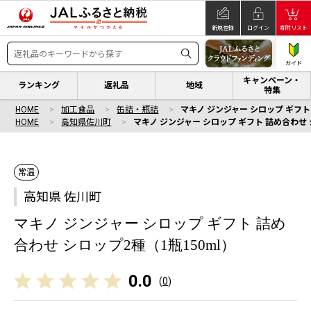
新規登録
ログイン
寄附リスト
ガイド
キャンペーン・
ランキング
返礼品
地域
特集
HOME
加工食品
缶詰・瓶詰
マキノ ジンジャー シロップ ギフト
HOME
高知県佐川町
マキノ ジンジャー シロップ ギフト 詰め合わせ 
常温
高知県 佐川町
マキノ ジンジャー シロップ ギフト 詰め
合わせ シロップ2種（1瓶150ml）
0.0
(
0
)