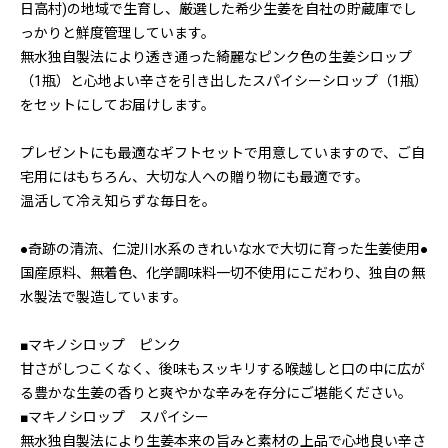
日高村)の地域で生育し、厳選した希少生姜を自社の貯蔵庫でし
っかりと鮮度管理しています。
無水独自製法により透き通った綺麗なピンク色の生姜シロップ
（1瓶）と心地よい辛さを引き出したスパイシーシロップ（1瓶）
をセットにしてお届けします。
プレゼントにも最適なギフトセットで用意していますので、ご自
宅用にはもちろん、大切な人への贈り物にも最適です。
温活して冷え知らずな毎日を。
●奇跡の清流、仁淀川水系のきれいな水で大切に育った生姜使用●
国産原料、無着色、化学調味料一切不使用にこだわり、独自の無
水製法で製造しています。
■マキノシロップ ピンク
甘さがしつこくなく、後味もスッキリする喉越しと口の中に広が
る豊かな生姜の香りと爽やかな辛みを存分にご堪能ください。
■マキノシロップ スパイシー
無水独自製法により生姜本来の旨みと素材の上品で心地良い辛さ