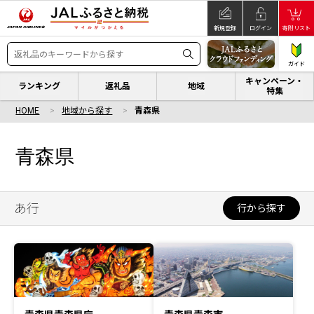
新規登録
ログイン
寄附リスト
ガイド
キャンペーン・
ランキング
返礼品
地域
特集
HOME
地域から探す
青森県
青森県
あ行
行から探す