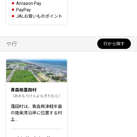
Amazon Pay
PayPay
JALお買いものポイント
や行
行から探す
青森県蓬田村
（あおもりけんよもぎたむら）
蓬田村は、青森県津軽半島
の陸奥湾沿岸に位置する村
土…