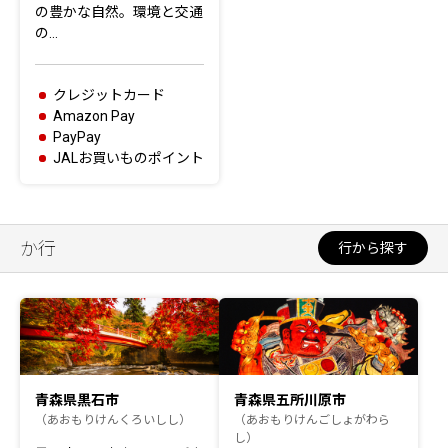
の豊かな自然。環境と交通
の…
クレジットカード
Amazon Pay
PayPay
JALお買いものポイント
か行
行から探す
青森県黒石市
青森県五所川原市
（あおもりけんくろいしし）
（あおもりけんごしょがわら
し）