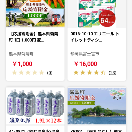
【応援寄附金】熊本県菊陽
0016-10-10 エリエール ト
町 1口 1,000円 返…
イレットティシ…
熊本県菊陽町
静岡県富士宮市
￥1,000
￥16,000
(
0
)
(
23
)
A1-0871／飲む温泉水/温泉
KK001_【返礼品なし】熊本