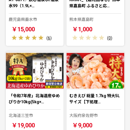
水99（1.9L×…
県嘉島町 ふるさと応…
鹿児島県垂水市
熊本県嘉島町
￥15,000
￥1,000
(
6
)
(
0
)
「令和7年産」北海道産ゆめ
むきえび 総量 1.7kg 特大5L
ぴりか10kg(5kg×…
サイズ【下処理…
北海道三笠市
大阪府泉佐野市
￥19,000
￥9,000