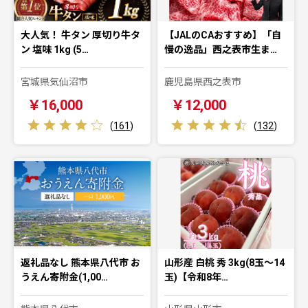
大人気！ 牛タン 厚切り牛タ
【JALのCAおすすめ】「自
ン 塩味 1kg (5…
慢の逸品」西之表市生ま…
宮城県気仙沼市
鹿児島県西之表市
￥16,000
￥12,000
(
161
)
(
132
)
返礼品なし 熊本県八代市 お
山形産 白桃 秀 3kg(8玉～14
うえん寄附金(1,00…
玉)【令和8年…