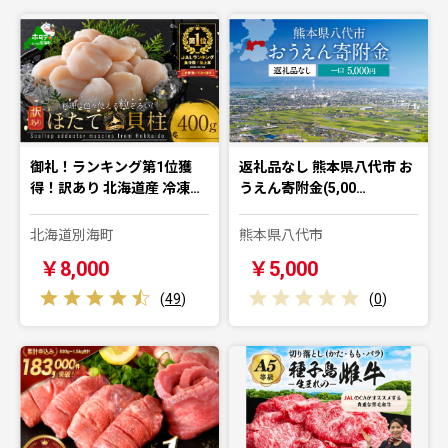
御礼！ランキング第1位獲
返礼品なし 熊本県八代市 お
得！訳あり 北海道産 冷凍…
うえん寄附金(5,00…
北海道別海町
熊本県八代市
￥8,000
￥5,000
(
49
)
(
0
)