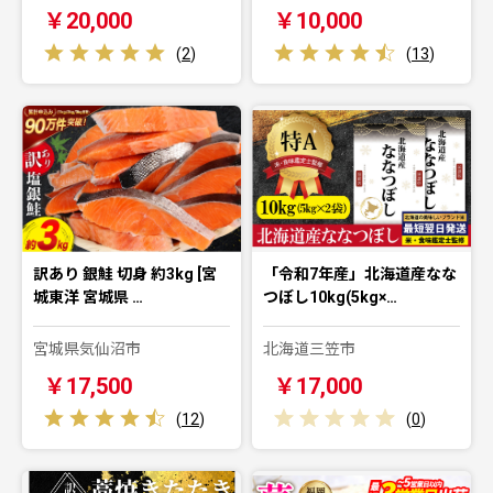
￥20,000
￥10,000
(
2
)
(
13
)
訳あり 銀鮭 切身 約3kg [宮
「令和7年産」北海道産なな
城東洋 宮城県 …
つぼし10kg(5kg×…
宮城県気仙沼市
北海道三笠市
￥17,500
￥17,000
(
12
)
(
0
)