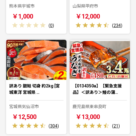
熊本県宇城市
山梨県甲府市
￥1,000
￥12,000
(
0
)
(
234
)
訳あり 銀鮭 切身 約2kg [宮
【0134350a】【緊急支援
城東洋 宮城県 …
品】＜訳あり＞鰻の蒲…
宮城県気仙沼市
鹿児島県東串良町
￥12,500
￥13,000
(
304
)
(
21
)