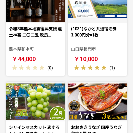
令和8年熊本地震復興支援 産
(1031)ながと共通宿泊券
土神宴 二〇二五 改良…
3,000円分×1枚
熊本県和水町
山口県長門市
￥44,000
￥10,000
(
0
)
(
1
)
シャインマスカット 恋する
おおさきうなぎ 国産うなぎ