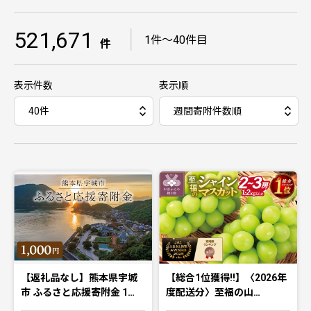
521,671
｜
1件〜40件目
件
表示件数
表示順
【返礼品なし】熊本県宇城
【総合1位獲得!!】〈2026年
市 ふるさと応援寄附金 1…
度配送分〉至福の山…