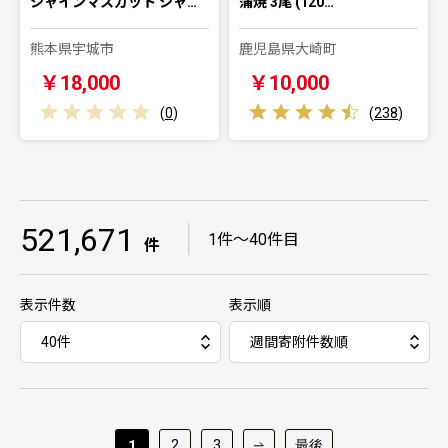
シャインマスカット シャ…
蒲焼 3尾 (120…
熊本県宇城市
鹿児島県大崎町
￥18,000
￥10,000
(
0
)
(
238
)
521,671
｜
1件～40件目
件
表示件数
表示順
2
3
最後
1