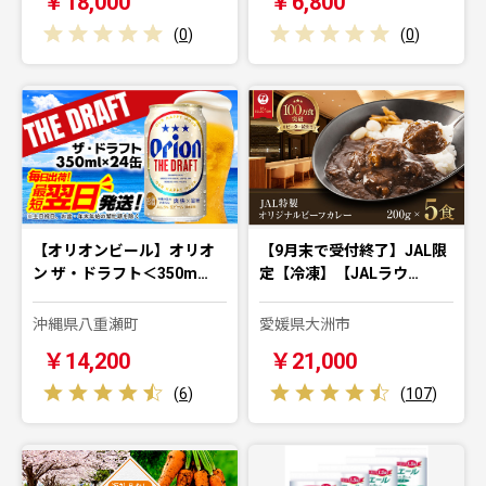
￥18,000
￥6,800
(
0
)
(
0
)
【オリオンビール】オリオ
【9月末で受付終了】JAL限
ン ザ・ドラフト＜350m…
定【冷凍】【JALラウ…
沖縄県八重瀬町
愛媛県大洲市
￥14,200
￥21,000
(
6
)
(
107
)