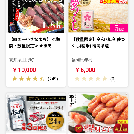
【四国一小さなまち】 ≪期
【数量限定】令和7年産 夢つ
間・数量限定≫ ★訳あ…
くし(精米) 福岡県産…
高知県田野町
福岡県赤村
￥10,000
￥6,000
(
249
)
(
0
)