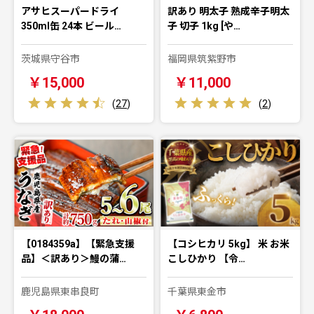
アサヒスーパードライ
訳あり 明太子 熟成辛子明太
350ml缶 24本 ビール…
子 切子 1kg [や…
茨城県守谷市
福岡県筑紫野市
￥15,000
￥11,000
(
27
)
(
2
)
【0184359a】【緊急支援
【コシヒカリ 5kg】 米 お米
品】＜訳あり＞鰻の蒲…
こしひかり 【令…
鹿児島県東串良町
千葉県東金市