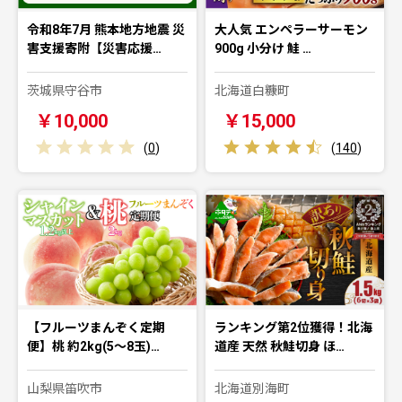
令和8年7月 熊本地方地震 災
大人気 エンペラーサーモン
害支援寄附【災害応援…
900g 小分け 鮭 …
茨城県守谷市
北海道白糠町
￥10,000
￥15,000
(
0
)
(
140
)
【フルーツまんぞく定期
ランキング第2位獲得！北海
便】桃 約2kg(5～8玉)…
道産 天然 秋鮭切身 ほ…
山梨県笛吹市
北海道別海町