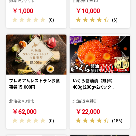
熊本県八代市
山形県山形市
￥1,000
￥10,000
(
0
)
(
6
)
プレミアムレストランお食
いくら醤油漬（鮭卵）
事券15,000円
400g(200g×2パック…
北海道札幌市
北海道白糠町
￥62,000
￥22,000
(
0
)
(
186
)