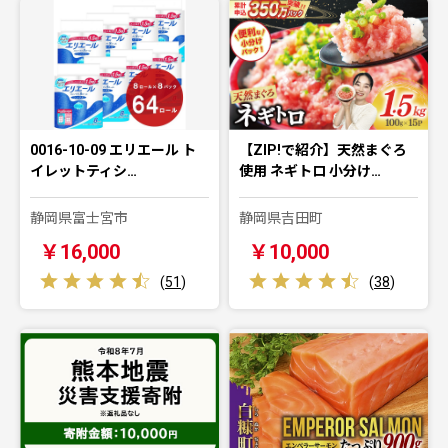
0016-10-09 エリエール ト
【ZIP!で紹介】天然まぐろ
イレットティシ…
使用 ネギトロ 小分け…
静岡県富士宮市
静岡県吉田町
￥16,000
￥10,000
(
51
)
(
38
)