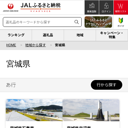
新規登録
ログイン
寄附リスト
ガイド
キャンペーン・
ランキング
返礼品
地域
特集
HOME
地域から探す
宮城県
宮城県
あ行
行から探す