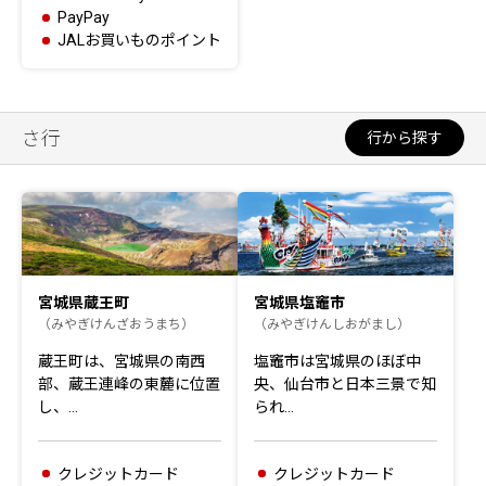
PayPay
JALお買いものポイント
さ行
行から探す
宮城県蔵王町
宮城県塩竈市
（みやぎけんざおうまち）
（みやぎけんしおがまし）
蔵王町は、宮城県の南西
塩竈市は宮城県のほぼ中
部、蔵王連峰の東麓に位置
央、仙台市と日本三景で知
し、…
られ…
クレジットカード
クレジットカード